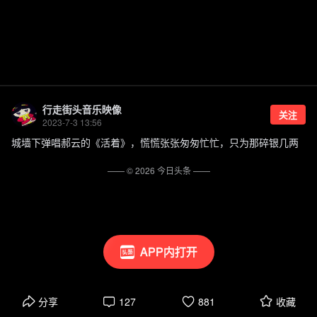
行走街头音乐映像
关注
2023-7-3 13:56
城墙下弹唱郝云的《活着》，慌慌张张匆匆忙忙，只为那碎银几两
—— ©
2026
今日头条
——
APP内打开
分享
127
881
收藏