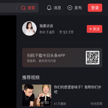
搜索
消息
发布
登录
独嘉访谈
关注
粉丝
赞
7.8
57.7
万
万
扫码下载今日头条APP
看最新、最热资讯内容
推荐视频
你们的愿望是啥子？我帮你们许
吧
01:23
61万
播放
时光荏苒