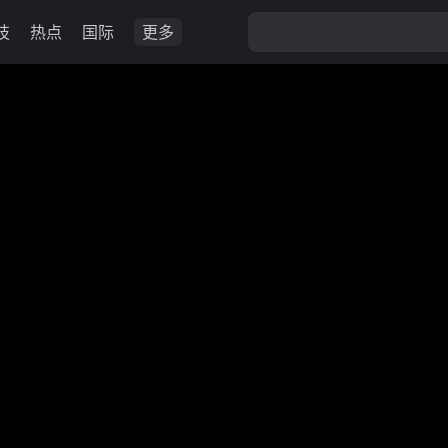
技
热点
国际
更多