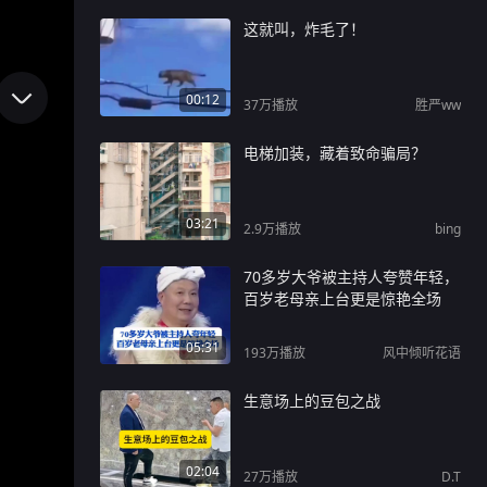
这就叫，炸毛了！
00:12
37万
播放
胜严ww
电梯加装，藏着致命骗局？
03:21
2.9万
播放
bing
70多岁大爷被主持人夸赞年轻，
百岁老母亲上台更是惊艳全场
05:31
193万
播放
风中倾听花语
生意场上的豆包之战
02:04
27万
播放
D.T