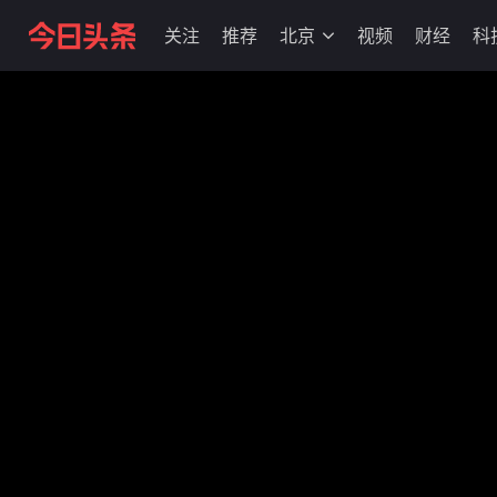
关注
推荐
北京
视频
财经
科