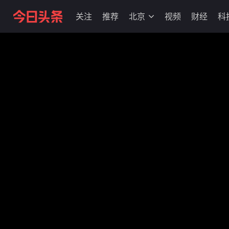
关注
推荐
北京
视频
财经
科