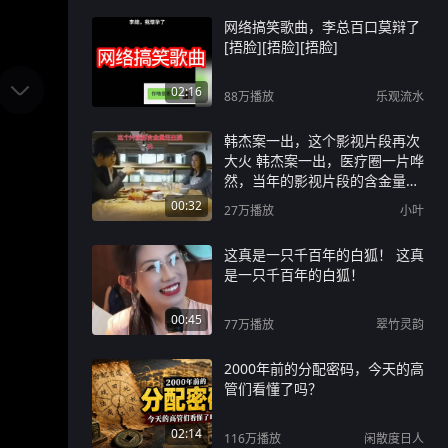
网络搞笑歌曲，李总百口莫辩了
[捂脸][捂脸][捂脸]
02:16
88万
播放
乐观流水
韩杰案一出，这个影视片段再次
大火 韩杰案一出，医疗圈一片哗
然，当年的影视片段的含金量再
次提升#韩杰 #医生#防御性医疗
00:32
27万
播放
小叶
这真是一只千百年的白狐！ 这真
是一只千百年的白狐！
00:45
77万
播放
翠竹灵韵
2000年前的分配密码，今天的高
管们看懂了吗？
02:14
116万
播放
闲散度日人