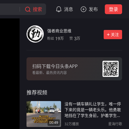
搜索
消息
发布
登录
强者商业思维
关注
粉丝
赞
19
3
万
万
扫码下载今日头条APP
看最新、最热资讯内容
推荐视频
没有一辆车辆礼让学生，唯一停
下来的竟是一辆老头乐。他勇敢
地挡在了学生身前，护着学生们
过了马路。
00:49
32万
播放
星海行歌