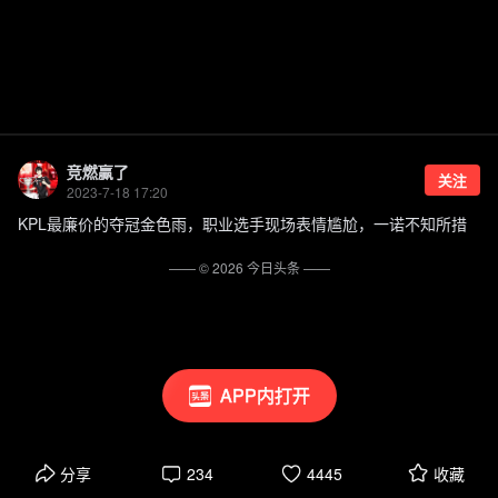
竞燃赢了
关注
2023-7-18 17:20
KPL最廉价的夺冠金色雨，职业选手现场表情尴尬，一诺不知所措
—— ©
2026
今日头条
——
APP内打开
分享
234
4445
收藏