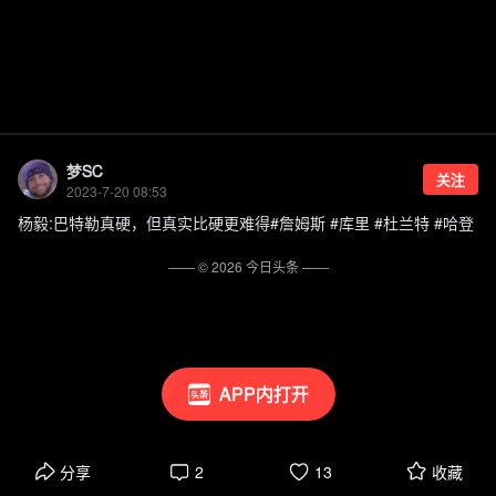
梦SC
关注
2023-7-20 08:53
杨毅:巴特勒真硬，但真实比硬更难得#詹姆斯 #库里 #杜兰特 #哈登
—— ©
2026
今日头条
——
APP内打开
分享
2
13
收藏