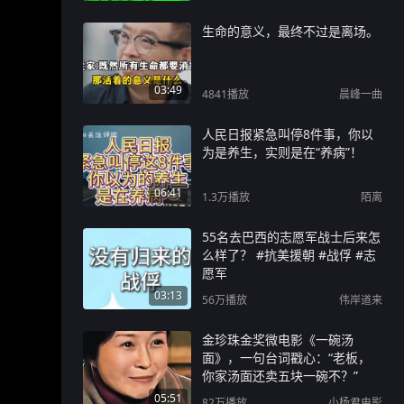
生命的意义，最终不过是离场。
03:49
4841
播放
晨峰一曲
人民日报紧急叫停8件事，你以
为是养生，实则是在“养病”！
06:41
1.3万
播放
陌离
55名去巴西的志愿军战士后来怎
么样了？ #抗美援朝 #战俘 #志
愿军
03:13
56万
播放
伟岸道来
金珍珠金奖微电影《一碗汤
面》，一句台词戳心：“老板，
你家汤面还卖五块一碗不？”
05:51
82万
播放
小杨君电影