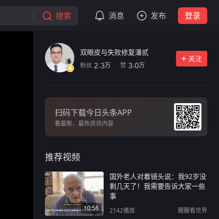
搜索
消息
发布
登录
双眼皮与失败修复潘贰
关注
粉丝
赞
2.3
3.0
万
万
扫码下载今日头条APP
看最新、最热资讯内容
推荐视频
国外老人对着镜头说：我92岁没
剩几天了！我需要告诉大家一些
事
10:56
2142
播放
醒醒看世界