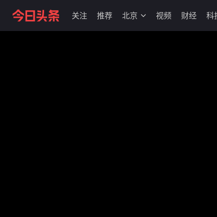
关注
推荐
北京
视频
财经
科