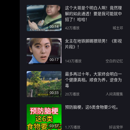
这个大哥是个明白人啊！竟然理
解的如此通透！要是我可能就中
招了！哈哈！
00:14
42万
播放
城主邓
女主在地铁脚踢猥琐男！《影视
片段》！
00:17
143万
播放
空白的记忆
最多再过十年，大家终会明白一
个健康真相。顺食为养，逆食为
毒
00:33
20万
播放
人间清醒集
预防脑梗，这6类食物要少吃。
03:57
1.7万
播放
好运常伴