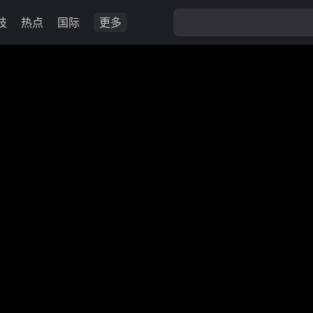
技
热点
国际
更多