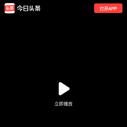
打开APP
255
点赞