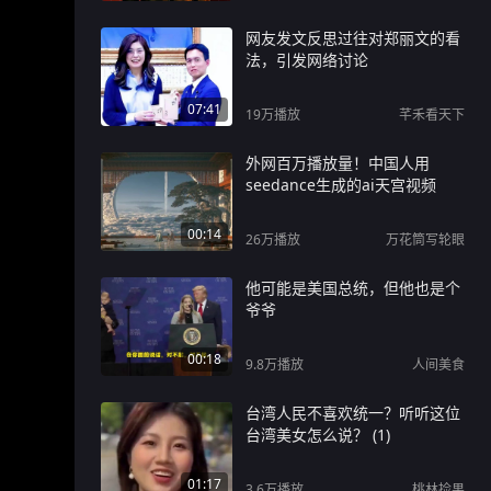
网友发文反思过往对郑丽文的看
法，引发网络讨论
07:41
19万
播放
芊禾看天下
外网百万播放量！中国人用
seedance生成的ai天宫视频
00:14
26万
播放
万花筒写轮眼
他可能是美国总统，但他也是个
爷爷
00:18
9.8万
播放
人间美食
台湾人民不喜欢统一？听听这位
台湾美女怎么说？ (1)
01:17
3.6万
播放
桃林捡果