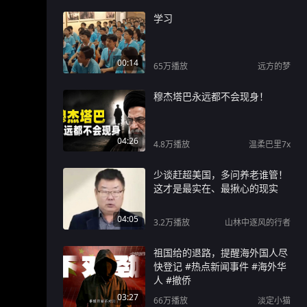
学习
00:14
65万
播放
远方的梦
穆杰塔巴永远都不会现身！
04:26
4.8万
播放
温柔巴里7x
少谈赶超美国，多问养老谁管！
这才是最实在、最揪心的现实
04:05
3.2万
播放
山林中逐风的行者
祖国给的退路，提醒海外国人尽
快登记 #热点新闻事件 #海外华
人 #撤侨
03:27
66万
播放
淡定小猫