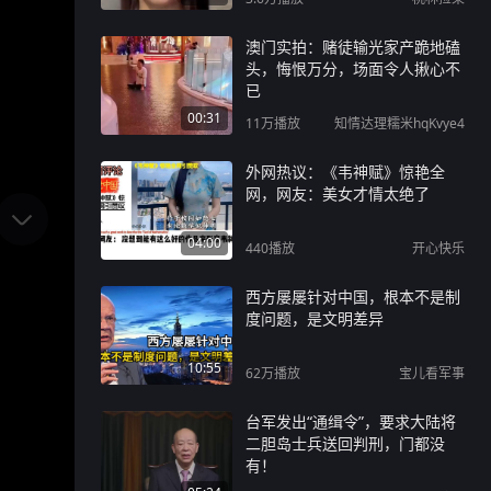
澳门实拍：赌徒输光家产跪地磕
头，悔恨万分，场面令人揪心不
已
00:31
11万
播放
知情达理糯米hqKvye4
外网热议：《韦神赋》惊艳全
网，网友：美女才情太绝了
04:00
440
播放
开心快乐
西方屡屡针对中国，根本不是制
度问题，是文明差异
10:55
62万
播放
宝儿看军事
台军发出“通缉令”，要求大陆将
二胆岛士兵送回判刑，门都没
有！