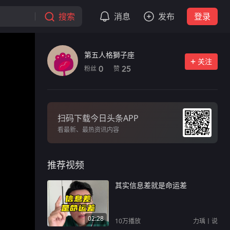
搜索
消息
发布
登录
第五人格獅子座
关注
粉丝
赞
0
25
扫码下载今日头条APP
看最新、最热资讯内容
推荐视频
其实信息差就是命运差
02:28
10万
播放
力瑀丨说