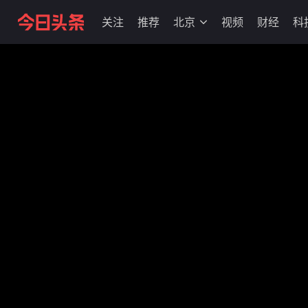
关注
推荐
北京
视频
财经
科