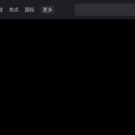
技
热点
国际
更多