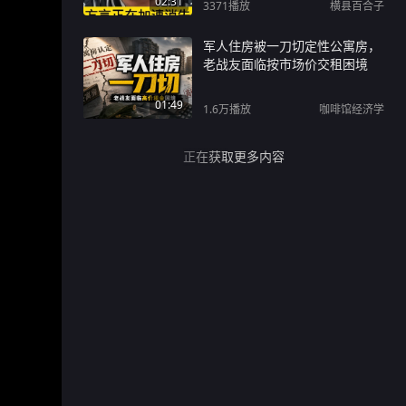
02:31
3371
播放
横县百合子
军人住房被一刀切定性公寓房，
老战友面临按市场价交租困境
01:49
1.6万
播放
咖啡馆经济学
正在获取更多内容