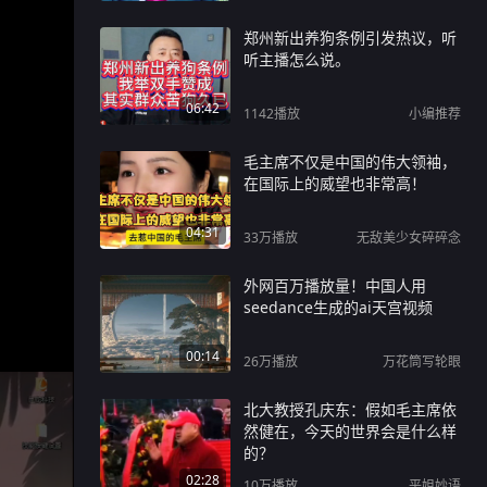
郑州新出养狗条例引发热议，听
听主播怎么说。
06:42
1142
播放
小编推荐
毛主席不仅是中国的伟大领袖，
在国际上的威望也非常高！
04:31
33万
播放
无敌美少女碎碎念
外网百万播放量！中国人用
seedance生成的ai天宫视频
00:14
26万
播放
万花筒写轮眼
北大教授孔庆东：假如毛主席依
然健在，今天的世界会是什么样
的？
02:28
10万
播放
平姐妙语