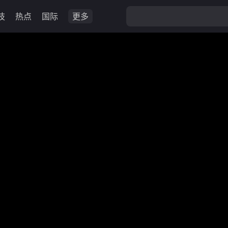
技
热点
国际
更多