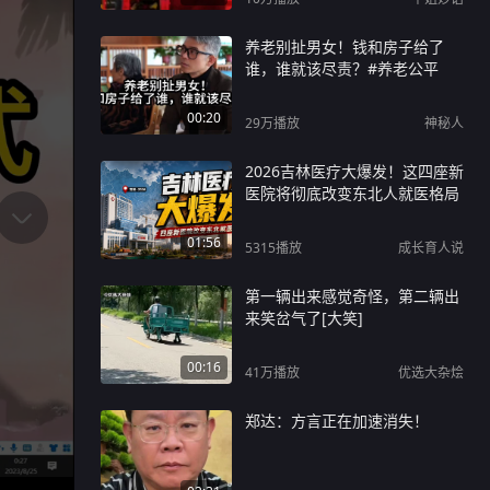
养老别扯男女！钱和房子给了
谁，谁就该尽责？#养老公平
00:20
29万
播放
神秘人
2026吉林医疗大爆发！这四座新
医院将彻底改变东北人就医格局
01:56
5315
播放
成长育人说
第一辆出来感觉奇怪，第二辆出
来笑岔气了[大笑]
00:16
41万
播放
优选大杂烩
郑达：方言正在加速消失！