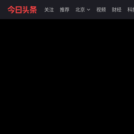
关注
推荐
北京
视频
财经
科