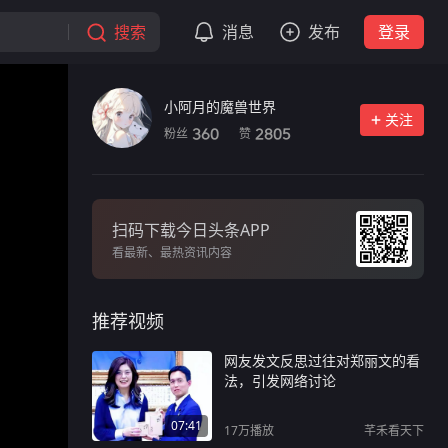
搜索
消息
发布
登录
小阿月的魔兽世界
关注
粉丝
赞
360
2805
扫码下载今日头条APP
看最新、最热资讯内容
推荐视频
网友发文反思过往对郑丽文的看
法，引发网络讨论
07:41
17万
播放
芊禾看天下