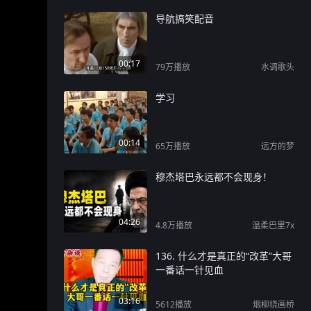
导航搞笑配音
00:17
79万
播放
水调歌头
学习
00:14
65万
播放
远方的梦
穆杰塔巴永远都不会现身！
04:26
4.8万
播放
温柔巴里7x
136. 什么才是真正的“改革”大哥
一番话一针见血
03:16
5612
播放
烟柳绕画桥