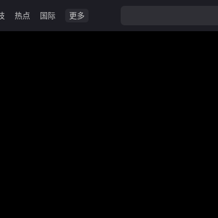
技
热点
国际
更多