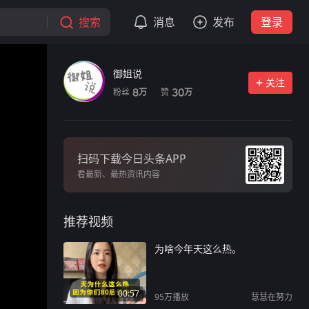
搜索
消息
发布
登录
御姐说
关注
粉丝
赞
8
30
万
万
扫码下载今日头条APP
看最新、最热资讯内容
推荐视频
为啥今年天这么热。
00:57
95万
播放
慧慧在努力