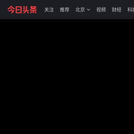
关注
推荐
北京
视频
财经
科