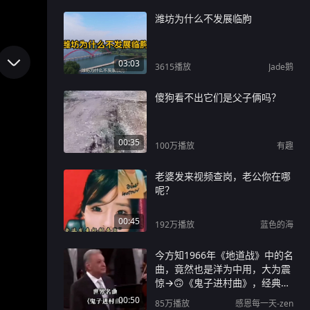
潍坊为什么不发展临朐
03:03
3615
播放
Jade鹅
傻狗看不出它们是父子俩吗？
00:35
100万
播放
有趣
老婆发来视频查岗，老公你在哪
呢？
00:45
192万
播放
蓝色的海
今方知1966年《地道战》中的名
曲，竟然也是洋为中用，大为震
惊→🙃《鬼子进村曲》，经典名
曲震撼人心！
00:50
85万
播放
感恩每一天-zen