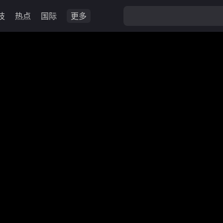
技
热点
国际
更多