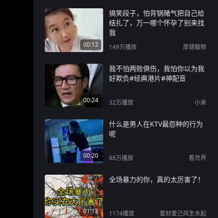
搞笑段子，怕背锅赌气把自己给
结扎了，万一哪个怀孕了别来找
我
00:12
149万
播放
厚德载物
我不怕两败俱伤，我怕你以为我
好欺负#经典港片#神配音
00:24
32万
播放
小呆
什么是男人在KTV最怨种的行为
呢
00:20
88万
播放
看世界
全场暴力的你，真的太厉害了！
01:13
1174
播放
爱财爱己风生水起