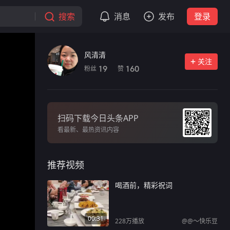
搜索
消息
发布
登录
风清清
关注
粉丝
赞
19
160
扫码下载今日头条APP
看最新、最热资讯内容
推荐视频
喝酒前，精彩祝词
00:31
228万
播放
@@～快乐豆