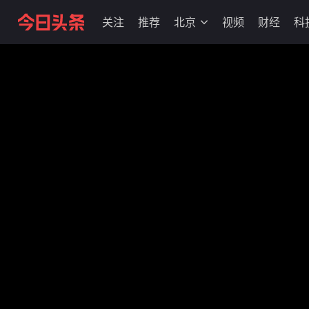
关注
推荐
北京
视频
财经
科