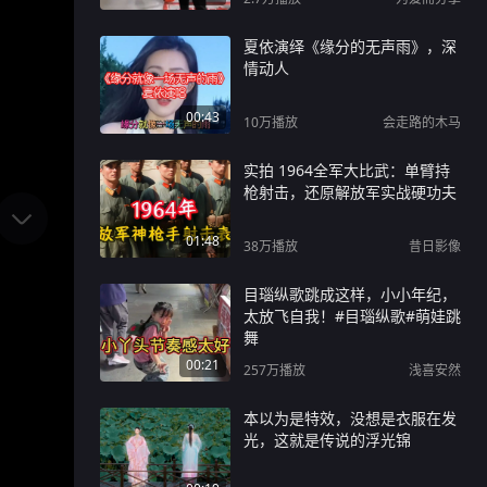
夏依演绎《缘分的无声雨》，深
情动人
00:43
10万
播放
会走路的木马
实拍 1964全军大比武：单臂持
枪射击，还原解放军实战硬功夫
01:48
38万
播放
昔日影像
目瑙纵歌跳成这样，小小年纪，
太放飞自我！#目瑙纵歌#萌娃跳
舞
00:21
257万
播放
浅喜安然
本以为是特效，没想是衣服在发
光，这就是传说的浮光锦