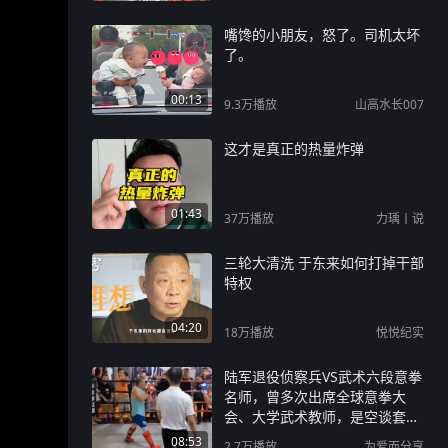
嘴馋的小朋友，怒了。司机太坏
了。
00:13
9.3万
播放
山高水长007
这才是真正的热量炸弹
01:43
37万
播放
力瑀丨说
三轮大清洗 于东来如何打掉干部
特权
04:20
18万
播放
悦悦纪实
陆军退役侦察兵VS武术六段意拳
名师，曾多次出席全球意拳大
会、大学武术教师，是空谈套路
还是实战高手？
08:53
2.7万
播放
为爱而分享