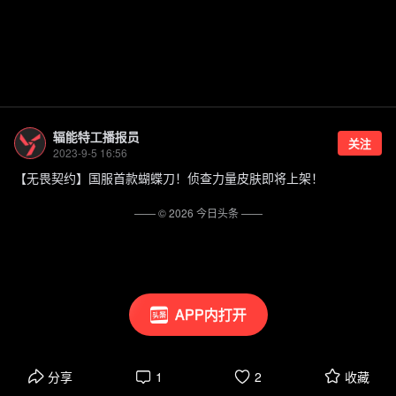
辐能特工播报员
关注
2023-9-5 16:56
【无畏契约】国服首款蝴蝶刀！侦查力量皮肤即将上架！
—— ©
2026
今日头条
——
APP内打开
分享
1
2
收藏