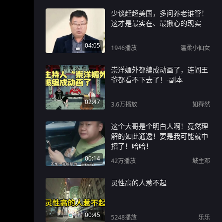
少谈赶超美国，多问养老谁管！
这才是最实在、最揪心的现实
04:05
1946
播放
温柔小仙女
崇洋媚外都编成动画了，连阎王
爷都看不下去了！-副本
02:47
3.6万
播放
如释然
这个大哥是个明白人啊！竟然理
解的如此通透！要是我可能就中
招了！哈哈！
00:14
42万
播放
城主邓
灵性高的人惹不起
00:45
5248
播放
乐乐