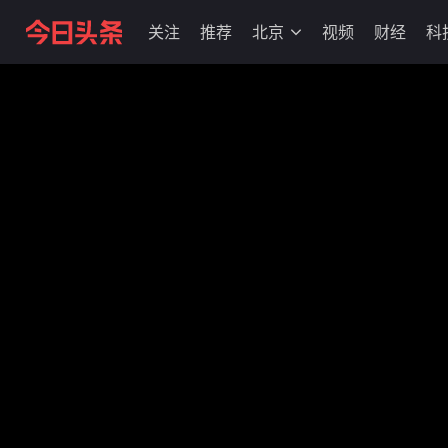
关注
推荐
北京
视频
财经
科