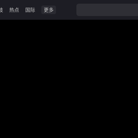
技
热点
国际
更多