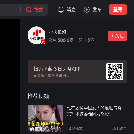
搜索
消息
发布
登录
小央视频
关注
粉丝
赞
586.6
1.5
万
亿
扫码下载今日头条APP
看最新、最热资讯内容
推荐视频
谁在毁掉中国女人的廉耻与脊
梁？她这番话网友怒赞！
03:47
1418
播放
小北说事