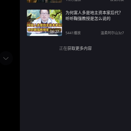
为何富人多是地主资本家后代？
听听鞠强教授是怎么说的
06:27
5441
播放
温柔阿尔山3z7
正在获取更多内容