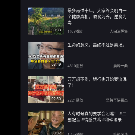
最多再过十年，大家终会明白一
个健康真相。顺食为养，逆食为
毒
00:33
19万
播放
人间清醒集
生命的意义，最终不过是离场。
03:49
4810
播放
晨峰一曲
万万想不到，银行也开始耍流氓
了！
02:50
2221
播放
坚持哥讲百态
人有时候真的要学会闭嘴！ #二
创配音 #情感共鸣 #和珅语录
00:32
1.5万
播放
筱筱闲谈