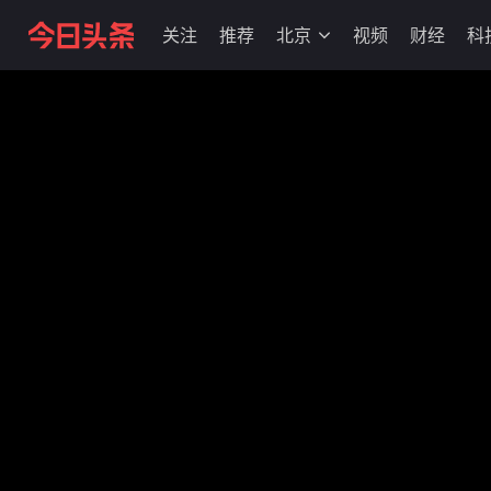
关注
推荐
北京
视频
财经
科