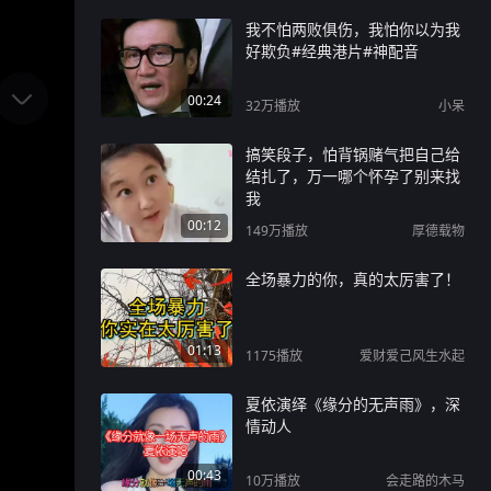
我不怕两败俱伤，我怕你以为我
好欺负#经典港片#神配音
00:24
32万
播放
小呆
搞笑段子，怕背锅赌气把自己给
结扎了，万一哪个怀孕了别来找
我
00:12
149万
播放
厚德载物
全场暴力的你，真的太厉害了！
01:13
1175
播放
爱财爱己风生水起
夏依演绎《缘分的无声雨》，深
情动人
00:43
10万
播放
会走路的木马