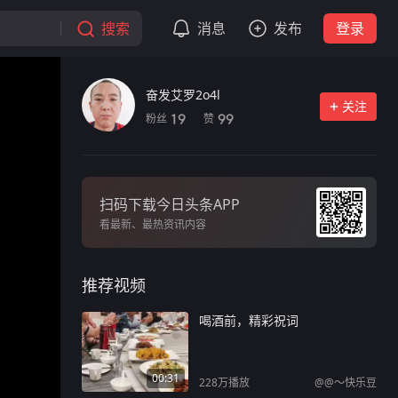
搜索
消息
发布
登录
奋发艾罗2o4l
关注
粉丝
赞
19
99
扫码下载今日头条APP
看最新、最热资讯内容
推荐视频
喝酒前，精彩祝词
00:31
228万
播放
@@～快乐豆