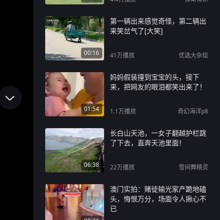
第一辆出来感觉奇怪，第二辆出
来笑岔气了[大笑]
00:16
41万
播放
优选大杂烩
妈妈假装撞到宝宝的头，接下
来，把网友的眼泪都笑出来了！
01:54
1.1万
播放
奇幻海洋p8
长白山天池，一女子翻越护栏跳
了下去，直奔天池里面！
06:38
22万
播放
雪间舞精灵
澳门实拍：赌徒输光家产跪地磕
头，悔恨万分，场面令人揪心不
已