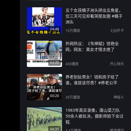
五个女孩橘子洲头拼出五角星，
仅三天可见却看哭朋友圈 #橘子
洲头
04:48
10万
播放
EJSJ叶子
外网热议：《韦神赋》惊艳全
网，网友：美女才情太绝了
04:00
430
播放
开心快乐
养老别扯男女！钱和房子给了
谁，谁就该尽责？#养老公平
00:20
29万
播放
神秘人
1983年真实录像，唐山菜刀队
50余人被处决，摄影师拍下全过
程.
04:35
4.4万
播放
裤哥博识