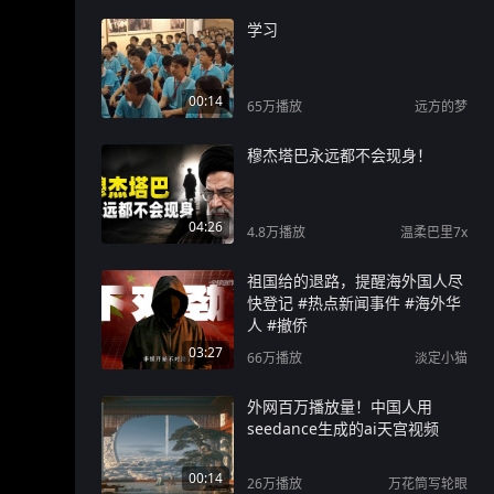
学习
00:14
65万
播放
远方的梦
穆杰塔巴永远都不会现身！
04:26
4.8万
播放
温柔巴里7x
祖国给的退路，提醒海外国人尽
快登记 #热点新闻事件 #海外华
人 #撤侨
03:27
66万
播放
淡定小猫
外网百万播放量！中国人用
seedance生成的ai天宫视频
00:14
26万
播放
万花筒写轮眼