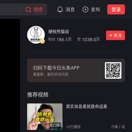
搜索
消息
发布
登录
硬核熊猫说
关注
粉丝
赞
186.1
1038.0
万
万
扫码下载今日头条APP
看最新、最热资讯内容
推荐视频
其实信息差就是命运差
02:28
10万
播放
力瑀丨说