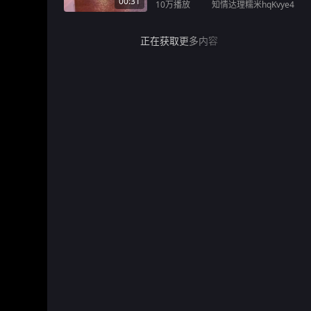
00:31
10万
播放
知情达理糯米hqKvye4
正在获取更多内容