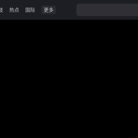
技
热点
国际
更多