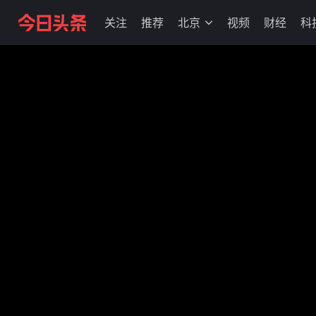
关注
推荐
北京
视频
财经
科