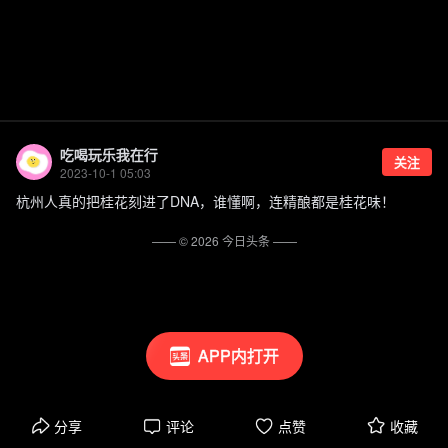
吃喝玩乐我在行
关注
2023-10-1 05:03
杭州人真的把桂花刻进了DNA，谁懂啊，连精酿都是桂花味！
—— ©
2026
今日头条
——
APP内打开
分享
评论
点赞
收藏