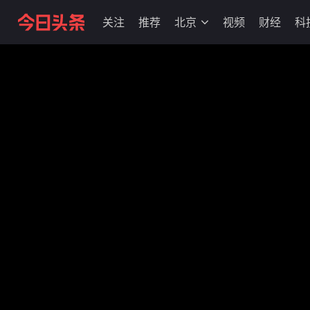
关注
推荐
北京
视频
财经
科