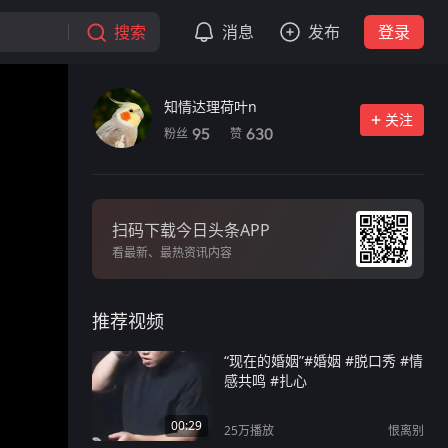
搜索
消息
发布
登录
知情达理荷叶n
关注
粉丝
赞
95
630
扫码下载今日头条APP
看最新、最热资讯内容
推荐视频
“现在的婚姻”#婚姻 #脱口秀 #情
感共鸣 #扎心
00:29
25万
播放
恨离别