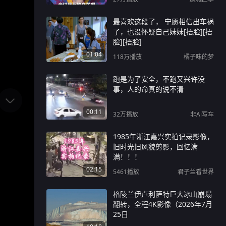
最喜欢这段了， 宁愿相信出车祸
了，也没怀疑自己妹妹[捂脸][捂
脸][捂脸]
01:04
118万
播放
橘子味的梦
跑是为了安全，不跑又兴许没
事，人的命真的说不清
00:11
32万
播放
非Ai写车
1985年浙江嘉兴实拍记录影像，
旧时光旧风貌剪影，回忆满
满！！！
02:15
5461
播放
君子兰看世界
格陵兰伊卢利萨特巨大冰山崩塌
翻转，全程4K影像（2026年7月
25日