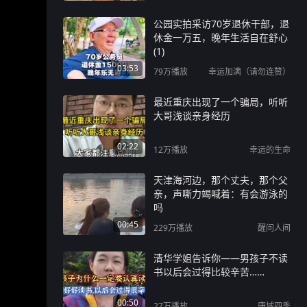
公园实拍采访70岁退休干部，退
休金一万五，晚年生活自在舒心
(1)
03:53
79万
播放
幸运加满（请勿连赞）
最近重庆出现了一个骗局，听听
大哥浅谈亲身经历
02:22
12万
播放
幸运的生命
天津海河边，那个丈夫，那个父
亲，声嘶力竭喊着：有会游泳的
吗
00:45
229万
播放
醒问人间
清华学姐告诉你——男孩子不读
书以后会过得比较辛苦……
00:50
27万
播放
康城四季