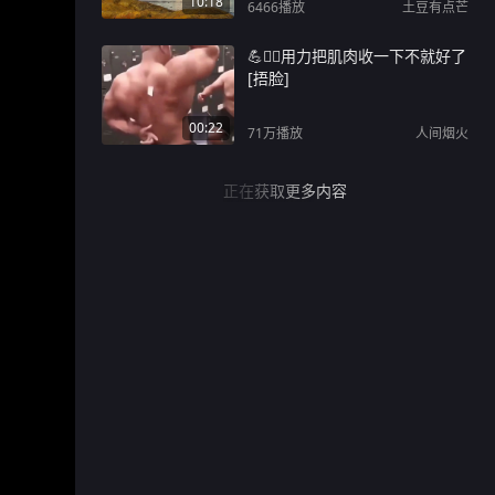
10:18
6466
播放
土豆有点芒
💪🏋️‍♂️用力把肌肉收一下不就好了
[捂脸]
00:22
71万
播放
人间烟火
正在获取更多内容