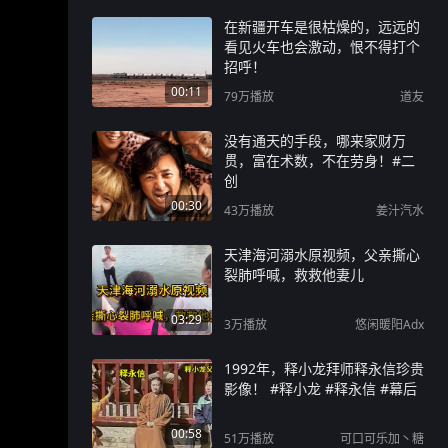
在新疆开车是很枯燥的，远远的
看见火车也会激动，恨不得打个
招呼！
00:11
79万
播放
道友
没有通天的手段，哪来家财万
贯，富在术数，不在劳身！#二
创
00:30
43万
播放
姜汁汽水
天津海河溺水原视频，父亲撕心
裂肺呼喊，救救他妻儿
03:29
3万
播放
悠闲暖阳Adx
1992年，释小龙拜师释永信珍贵
影像！ #释小龙 #释永信 #幕后
00:58
51万
播放
可口可乐加丶糖