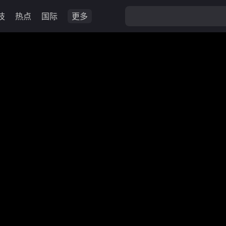
技
热点
国际
更多