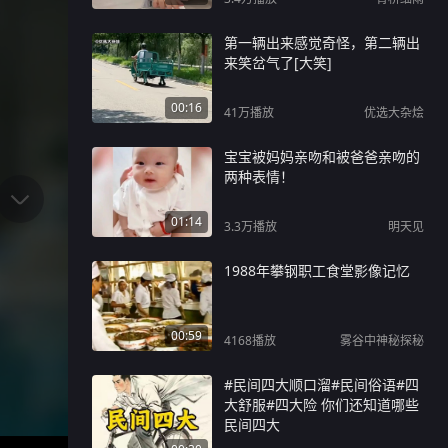
挚爱，数十年朝夕相伴不离不
弃。哪怕病痛磨去了庄则栋所有
意气风发，她依旧寸步不离悉心
第一辆出来感觉奇怪，第二辆出
陪护。一生赛场拼搏、为国破
来笑岔气了[大笑]
冰，历经半生风雨，落幕之时身
边是不离不弃的爱人。这位见证
00:16
41万
播放
优选大杂烩
时代风云的传奇，带着众人的牵
挂安然落幕，他留下的乒乓精神
宝宝被妈妈亲吻和被爸爸亲吻的
与外交佳话，永远被世人铭记。
两种表情！
#庄则栋 #乒乓外交 #体坛往事
01:14
3.3万
播放
明天见
1988年攀钢职工食堂影像记忆
00:59
4168
播放
雾谷中神秘探秘
#民间四大顺口溜#民间俗语#四
大舒服#四大险 你们还知道哪些
民间四大