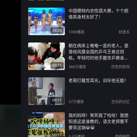
中国模特内衣性感大赛，个个颜
值高身材太好了！
04:26
1008
播放
财迷玉
躺在病床上奄奄一息的老人，是
曾经风靡全国的乒乓王者庄则
栋。年轻时的他手握世乒赛金
牌，凭一次赛场偶遇，用一颗乒
00:15
388万
播放
历史的轮回
乓球打破中美多年隔阂，成就
“小球转动大球”的经典外交佳
老蒋打戴笠耳光，训斥他无能！
话，是刻在时代记忆里的英雄。
岁月流转，这位铮铮老将晚年被
癌症缠身，直肠癌拖至晚期扩散
00:11
全身，数年治疗掏空积蓄。2013
37万
播放
空白的记忆
年弥留之际的病房里，相伴一生
的日本妻子佐佐木敦子紧紧捧着
我的妈呀！笑死我了哈哈！我想
他的脸庞，满眼悲痛不舍，一众
知道这是谁教的，语文老师要不
亲友静静守候在侧。当年她舍弃
要背这锅😀😀
故土、国籍奔赴中国，只为追随
00:17
3.4万
播放
青桥细雨