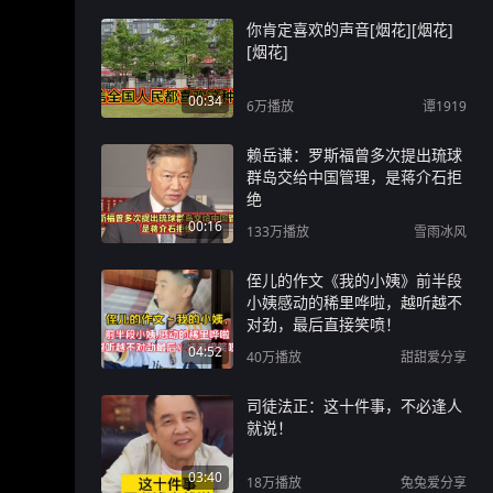
下去，这个电话要是打了，他一
你肯定喜欢的声音[烟花][烟花]
个陌生人开口，这事八成得黄；
[烟花]
可要是不打，这是最后唯一能调
岗的机会了。 #职场干货 #职场
00:34
#职场那些事 #个人成长
6万
播放
谭1919
赖岳谦：罗斯福曾多次提出琉球
群岛交给中国管理，是蒋介石拒
绝
00:16
133万
播放
雪雨冰风
侄儿的作文《我的小姨》前半段
小姨感动的稀里哗啦，越听越不
对劲，最后直接笑喷！
04:52
40万
播放
甜甜爱分享
司徒法正：这十件事，不必逢人
就说！
03:40
18万
播放
兔兔爱分享