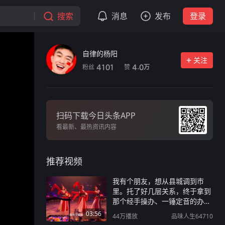
搜索
消息
发布
登录
自律的杨阳
关注
粉丝
赞
4101
4.0
万
扫码下载今日头条APP
看最新、最热资讯内容
推荐视频
我有个朋友，想从县城调到市
里。托了好几层关系，终于拿到
那个经手操办、一锤定音的办事
人电话。他犹豫再三，号码在通
03:56
44万
播放
品味人生64710
讯录里存了三天，他愣是没敢按