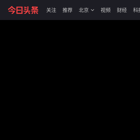
关注
推荐
北京
视频
财经
科