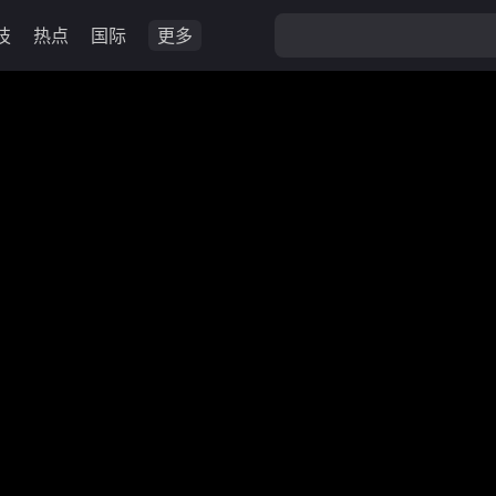
技
热点
国际
更多