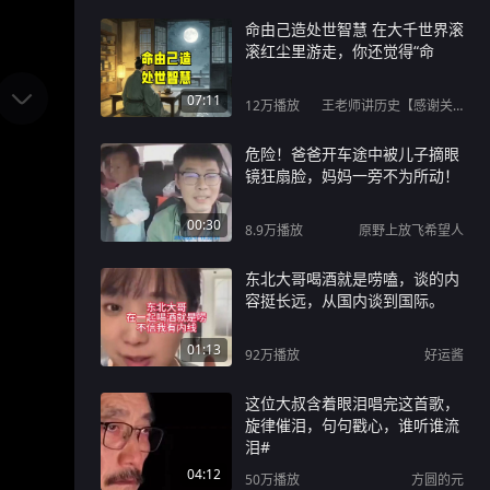
命由己造处世智慧 在大千世界滚
滚红尘里游走，你还觉得“命
07:11
12万
播放
王老师讲历史【感谢关注】
危险！爸爸开车途中被儿子摘眼
镜狂扇脸，妈妈一旁不为所动！
00:30
8.9万
播放
原野上放飞希望人
东北大哥喝酒就是唠嗑，谈的内
容挺长远，从国内谈到国际。
01:13
92万
播放
好运酱
这位大叔含着眼泪唱完这首歌，
旋律催泪，句句戳心，谁听谁流
泪#
04:12
50万
播放
方圆的元