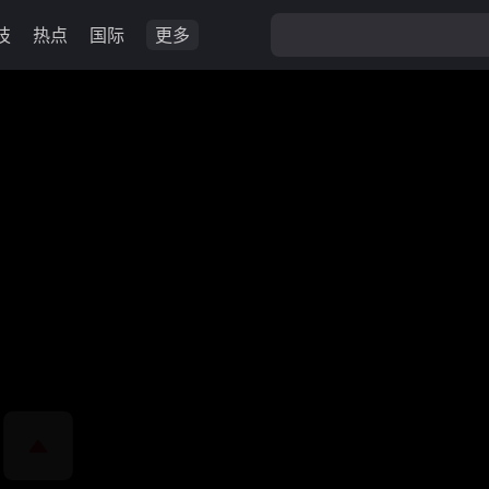
技
热点
国际
更多