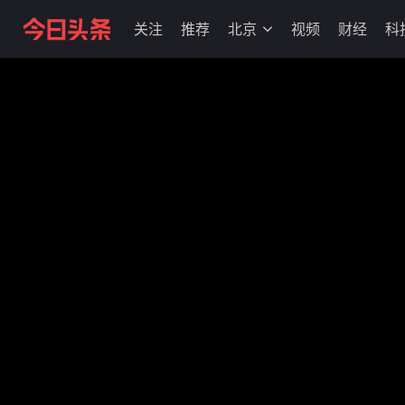
关注
推荐
北京
视频
财经
科