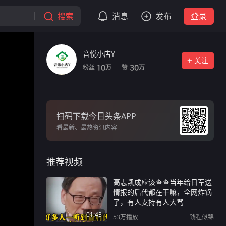
搜索
消息
发布
登录
音悦小店Y
关注
粉丝
赞
10
30
万
万
扫码下载今日头条APP
看最新、最热资讯内容
推荐视频
高志凯成应该查查当年给日军送
情报的后代都在干嘛，全网炸锅
了，有人支持有人大骂
01:43
53万
播放
钱程似锦