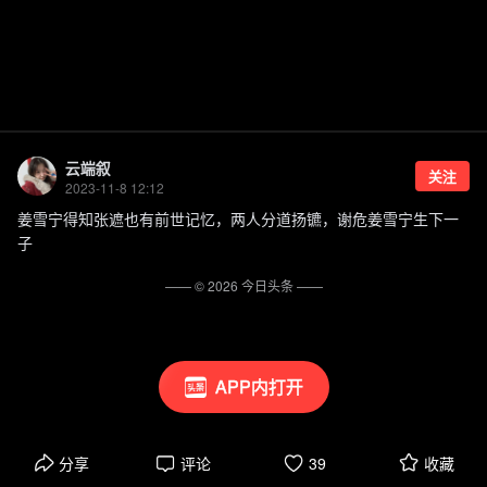
云端叙
关注
2023-11-8 12:12
姜雪宁得知张遮也有前世记忆，两人分道扬镳，谢危姜雪宁生下一
子
—— ©
2026
今日头条
——
APP内打开
分享
评论
39
收藏