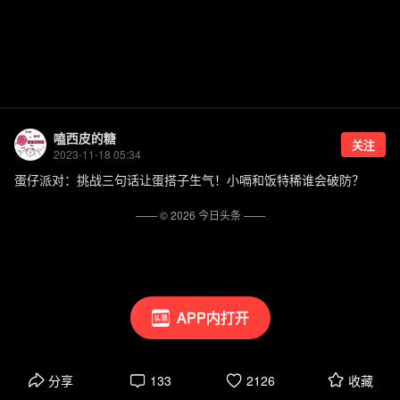
嗑西皮的糖
关注
2023-11-18 05:34
蛋仔派对：挑战三句话让蛋搭子生气！小嗝和饭特稀谁会破防？
—— ©
2026
今日头条
——
APP内打开
分享
133
2126
收藏