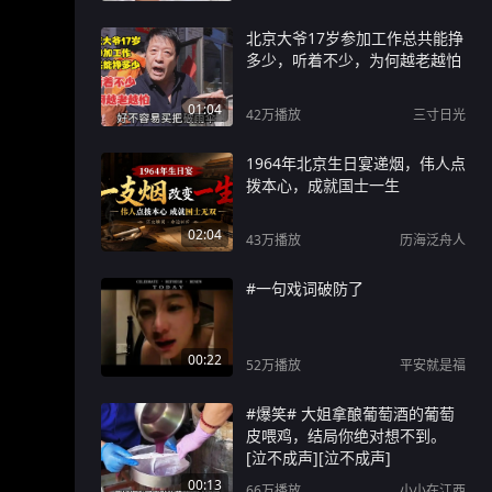
北京大爷17岁参加工作总共能挣
多少，听着不少，为何越老越怕
01:04
42万
播放
三寸日光
1964年北京生日宴递烟，伟人点
拨本心，成就国士一生
02:04
43万
播放
历海泛舟人
#一句戏词破防了
00:22
52万
播放
平安就是福
#爆笑# 大姐拿酿葡萄酒的葡萄
皮喂鸡，结局你绝对想不到。
[泣不成声][泣不成声]
00:13
66万
播放
小小在江西