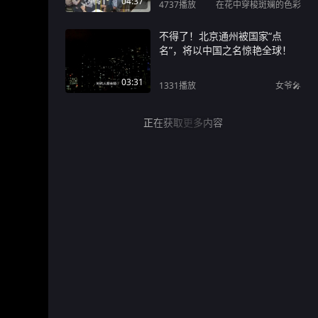
04:37
4737
播放
在花中穿梭斑斓的色彩
不得了！北京通州被国家“点
名”，将以中国之名惊艳全球！
03:31
1331
播放
女爷🎤
正在获取更多内容