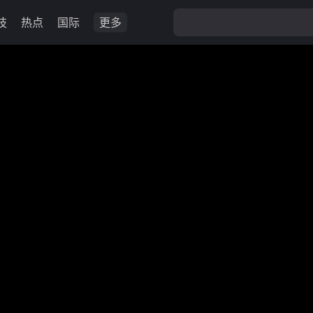
技
热点
国际
更多