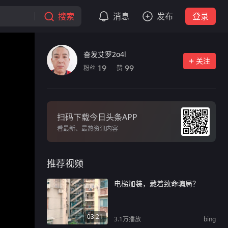
搜索
消息
发布
登录
奋发艾罗2o4l
关注
粉丝
赞
19
99
扫码下载今日头条APP
看最新、最热资讯内容
推荐视频
电梯加装，藏着致命骗局？
03:21
3.1万
播放
bing