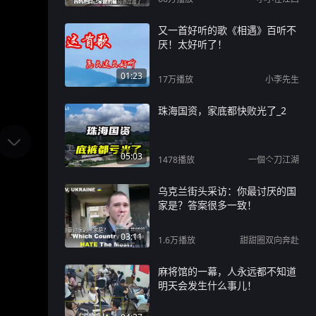
又一首好听的歌《相遇》百听不
厌！太好听了！
01:23
17万
播放
小李先生
珠海国资，家底都快败光了_2
05:03
1478
播放
一個亽刀江湖
乌克兰街头采访：你最讨厌的国
家是？答案很多一致！
03:11
1.6万
播放
甜甜圈双向奔赴
麻将馆的一幕，人永远都不知道
明天会发生什么事儿！