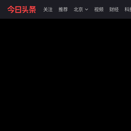
关注
推荐
北京
视频
财经
科