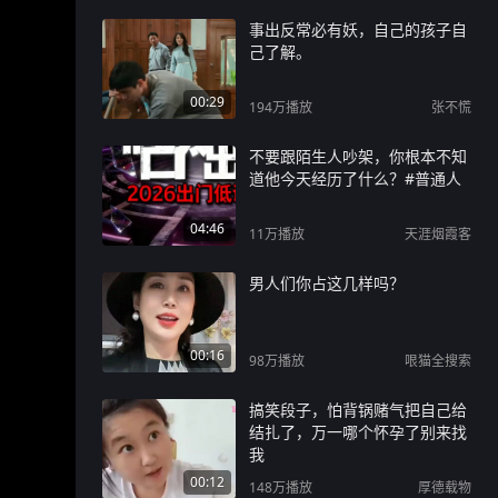
事出反常必有妖，自己的孩子自
己了解。
00:29
194万
播放
张不慌
不要跟陌生人吵架，你根本不知
道他今天经历了什么？#普通人
04:46
11万
播放
天涯烟霞客
男人们你占这几样吗？
00:16
98万
播放
哏猫全搜索
搞笑段子，怕背锅赌气把自己给
结扎了，万一哪个怀孕了别来找
我
00:12
148万
播放
厚德载物