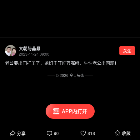
大朝与晶晶
关注
2023-11-24 09:00
老公要出门打工了，媳妇千叮咛万嘱咐，生怕老公出问题！
—— ©
2026
今日头条
——
APP内打开
分享
90
818
收藏