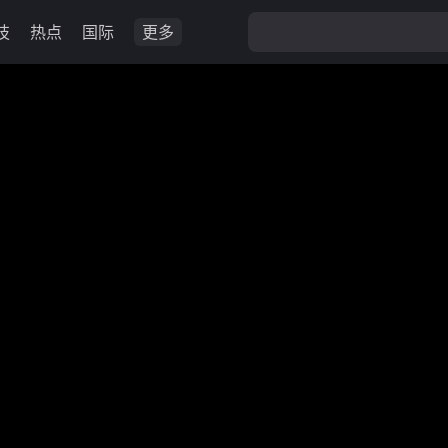
技
热点
国际
更多