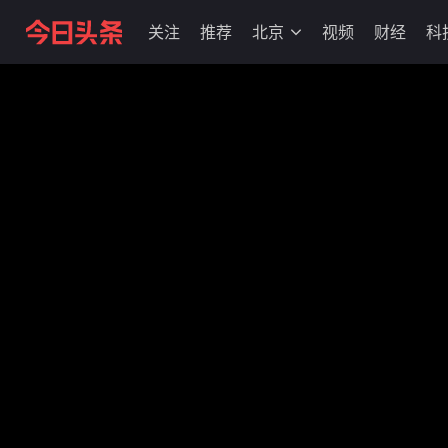
关注
推荐
北京
视频
财经
科