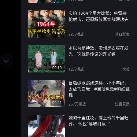
实拍 1964全军大比武：单臂持
枪射击，还原解放军实战硬功夫
01:48
38万
播放
昔日影像
本以为是特效，没想是衣服在发
光，这就是传说的浮光锦
00:19
12万
播放
大美
目瑙纵歌跳成这样，小小年纪，
太放飞自我！#目瑙纵歌#萌娃跳
舞
00:21
257万
播放
浅喜安然
她的十里红妆，撞上他的千里归
葬。 他说"等我打赢了