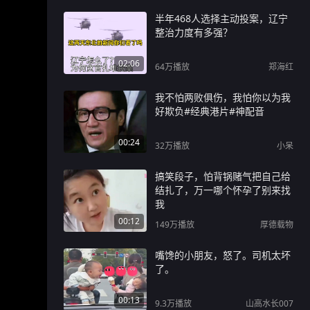
半年468人选择主动投案，辽宁
整治力度有多强？
02:06
64万
播放
郑海红
我不怕两败俱伤，我怕你以为我
好欺负#经典港片#神配音
00:24
32万
播放
小呆
搞笑段子，怕背锅赌气把自己给
结扎了，万一哪个怀孕了别来找
我
00:12
149万
播放
厚德载物
嘴馋的小朋友，怒了。司机太坏
了。
00:13
9.3万
播放
山高水长007