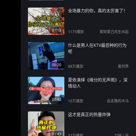
全场暴力的你，真的太厉害了！
01:13
1175
播放
爱财爱己风生水起
什么是男人在KTV最怨种的行为
呢
00:20
88万
播放
看世界
夏依演绎《缘分的无声雨》，深
情动人
00:43
10万
播放
会走路的木马
这才是真正的热量炸弹
01:43
37万
播放
力瑀丨说