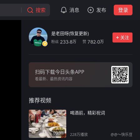
搜索
消息
发布
登录
是老田呀(恢复更新)
关注
粉丝
赞
233.8
782.0
万
万
扫码下载今日头条APP
看最新、最热资讯内容
推荐视频
喝酒前，精彩祝词
00:31
228万
播放
@@～快乐豆