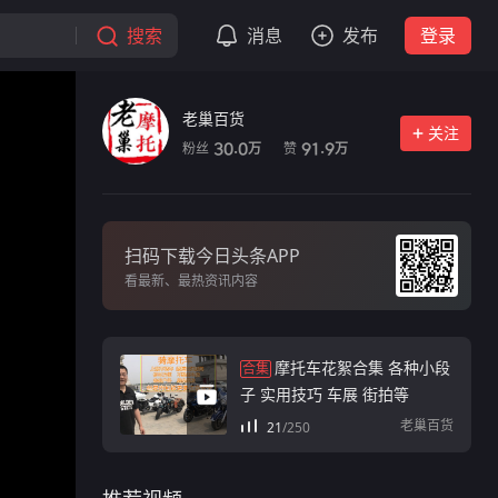
搜索
消息
发布
登录
老巢百货
关注
粉丝
赞
30.0
91.9
万
万
扫码下载今日头条APP
看最新、最热资讯内容
摩托车花絮合集 各种小段
合集
子 实用技巧 车展 街拍等
老巢百货
21
/
250