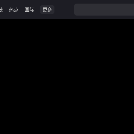
技
热点
国际
更多