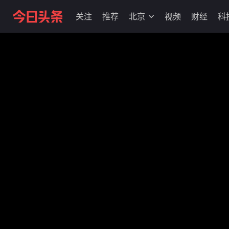
关注
推荐
北京
视频
财经
科