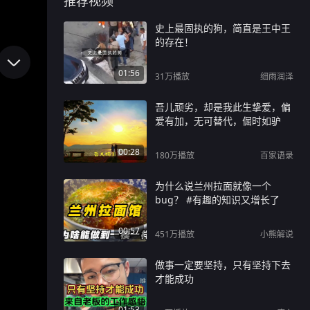
推荐视频
史上最固执的狗，简直是王中王
的存在！
01:56
31万
播放
细雨润泽
吾儿顽劣，却是我此生挚爱，偏
爱有加，无可替代，倔时如驴
00:28
180万
播放
百家语录
为什么说兰州拉面就像一个
bug？ #有趣的知识又增长了
00:57
451万
播放
小熊解说
做事一定要坚持，只有坚持下去
才能成功
01:53