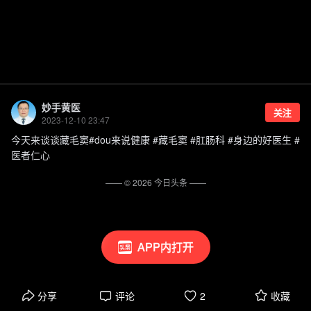
妙手黄医
关注
2023-12-10 23:47
今天来谈谈藏毛窦#dou来说健康 #藏毛窦 #肛肠科 #身边的好医生 #
医者仁心
—— ©
2026
今日头条
——
APP内打开
分享
评论
2
收藏