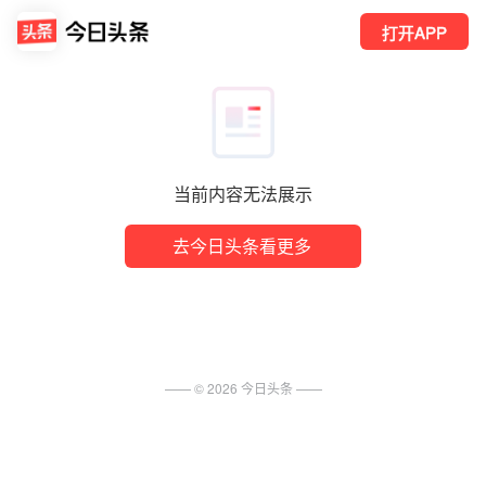
打开APP
当前内容无法展示
去今日头条看更多
—— ©
2026
今日头条
——