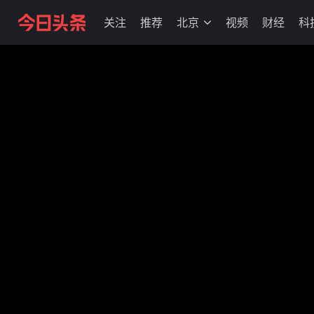
关注
推荐
北京
视频
财经
科