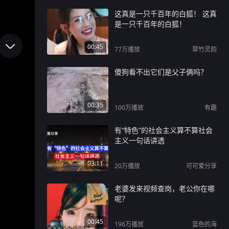
这真是一只千百年的白狐！ 这真
是一只千百年的白狐！
00:45
77万
播放
翠竹灵韵
傻狗看不出它们是父子俩吗？
00:35
100万
播放
有趣
有“特色”的社会主义算不算社会
主义一句话讲透
03:11
20万
播放
可可爱分享
老婆发来视频查岗，老公你在哪
呢？
00:45
196万
播放
蓝色的海