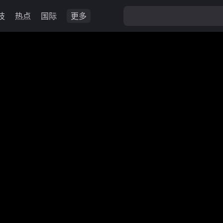
技
热点
国际
更多