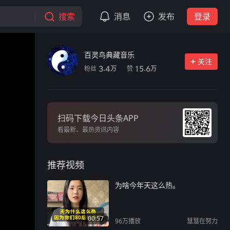
搜索
消息
发布
登录
百灵鸟典藏音乐
关注
粉丝
赞
3.4
15.6
万
万
扫码下载今日头条APP
看最新、最热资讯内容
推荐视频
为啥今年天这么热。
00:57
96万
播放
慧慧在努力