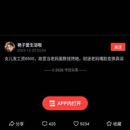
艳子爱生活啦
关注
2023-12-23 03:54
女儿发工资6500，故意当老妈面数钱馋她，财迷老妈嘴脸变换真逗
—— ©
2026
今日头条
——
APP内打开
分享
420
5234
收藏