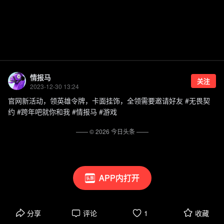
情报马
关注
2023-12-30 13:24
官网新活动，领英雄令牌，卡面挂饰，全领需要邀请好友 #无畏契
约 #跨年吧就你和我 #情报马 #游戏
—— ©
2026
今日头条
——
APP内打开
分享
评论
1
收藏