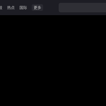
技
热点
国际
更多