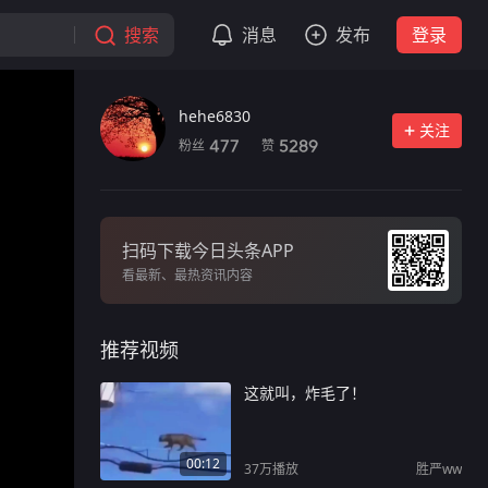
搜索
消息
发布
登录
hehe6830
关注
粉丝
赞
477
5289
扫码下载今日头条APP
看最新、最热资讯内容
推荐视频
这就叫，炸毛了！
00:12
37万
播放
胜严ww