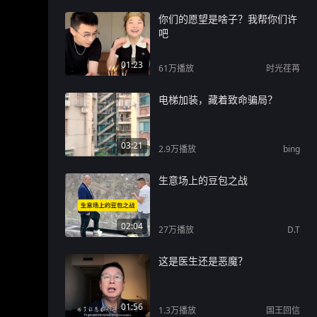
你们的愿望是啥子？我帮你们许
吧
01:23
61万
播放
时光荏苒
电梯加装，藏着致命骗局？
03:21
2.9万
播放
bing
生意场上的豆包之战
02:04
27万
播放
D.T
这是医生还是恶魔？
01:56
1.3万
播放
国王回信