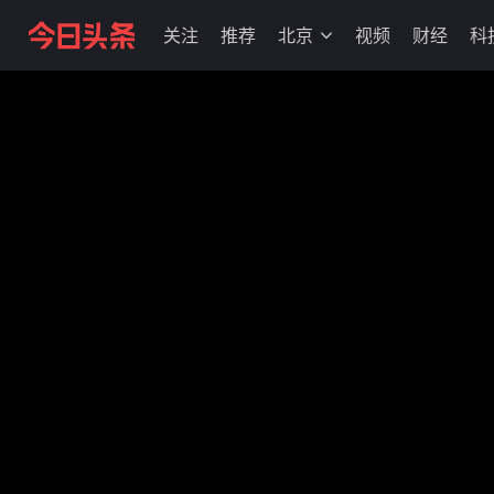
关注
推荐
北京
视频
财经
科