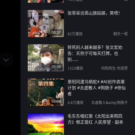
张菲采访高山族姑娘，笑喷！
00:37
82万
播放
朝天一棍
猝死的人越来越多？张文宏劝
告：天热宁可每天打牌，也
别……
05:39
1223
播放
向阳而生-勿连赞
景阳冈逮乌梢蛇4 #AI创作浪潮
计划 #太虚散人 #狗肠子 #修仙
者
02:04
4.8万
播放
太虚散人&amp;狗肠子
毛东东唱红歌《太阳出来照四
方》根正苗红 人民厚望 - 副本