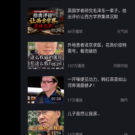
英国学者研究毛泽东一辈子，给
出评价让西方学界集体沉默
01:32
49万
播放
元气创
外地患者进京求医，花高价挂特
需号，看完破防
05:21
107万
播放
河南玲姐
一开嗓便见功力，韩红高音如山
河奔涌震撼🎵！
01:34
17万
播放
晚吟
儿子竟然让我滚…
11:59
14万
播放
lili