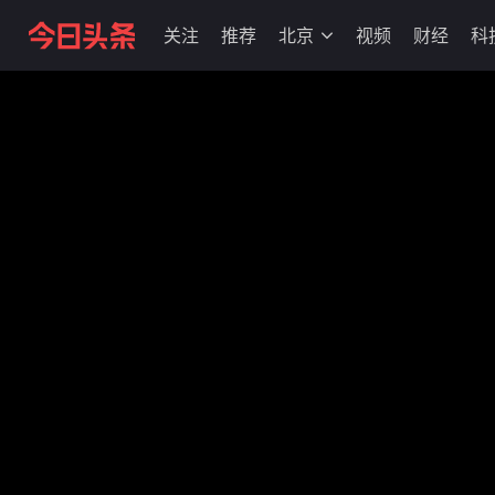
关注
推荐
北京
视频
财经
科