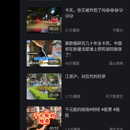
今天，你又被作到了吗😅😅😅🥲
🥲🥲
00:35
31万
播放
宁龍七
美欧俄研究几十年全卡死，中国
却在新疆戈壁滩上把死胡同凿穿
了！
02:50
48万
播放
森火南明
江浙沪，对后代的托举
05:09
2.7万
播放
月下数星空
千元股的结局#财经 #股票 #股
民
00:51
1.6万
播放
湖北言达