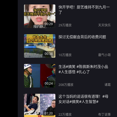
快开学吧！厨艺维持不到九月一
了
00:29
29万
播放
天天快乐
探讨无偿献血背后的收费问题
00:38
10万
播放
霸气小哥
生活#搞笑 #陈佩斯朱时茂小品
#人生感悟 #扎心了
00:24
208万
播放
诸葛
这个当妈的说话很有道理！#母
女对话#搞笑#人生智慧#
01:20
22万
播放
布丁说事