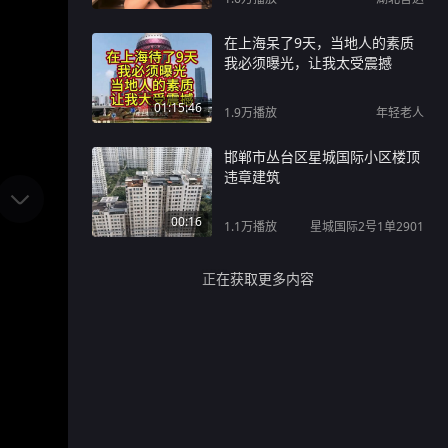
在上海呆了9天，当地人的素质
我必须曝光，让我太受震撼
01:15:46
1.9万
播放
年轻老人
邯郸市丛台区星城国际小区楼顶
违章建筑
00:16
1.1万
播放
星城国际2号1单2901
正在获取更多内容