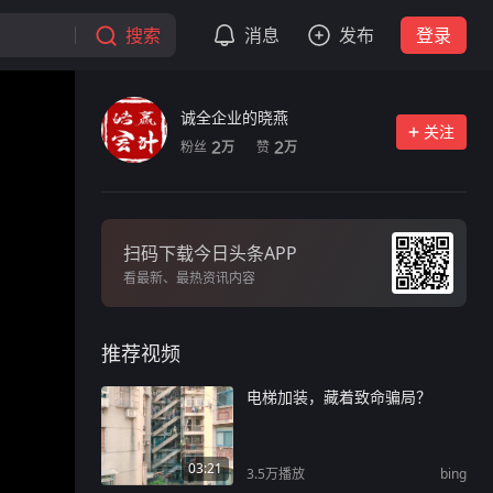
搜索
消息
发布
登录
诚全企业的晓燕
关注
粉丝
赞
2
2
万
万
扫码下载今日头条APP
看最新、最热资讯内容
推荐视频
电梯加装，藏着致命骗局？
03:21
3.5万
播放
bing