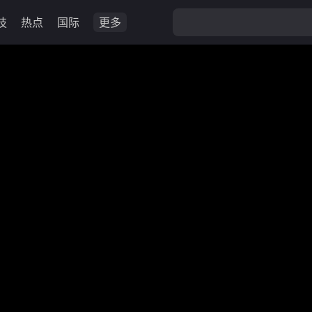
技
热点
国际
更多