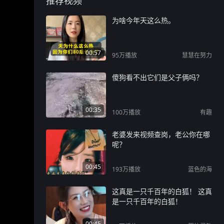
推荐视频
为啥今年天这么热。
00:57
95万
播放
慧慧在努力
傻狗看不出它们是父子俩吗？
00:35
100万
播放
有趣
老婆发来视频查岗，老公你在哪
呢？
00:45
193万
播放
蓝色的海
这真是一只千百年的白狐！ 这真
是一只千百年的白狐！
00:45