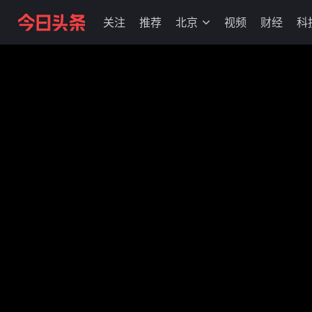
关注
推荐
北京
视频
财经
科