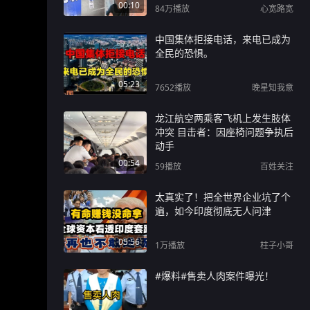
00:10
84万
播放
心宽路宽
中国集体拒接电话，来电已成为
全民的恐惧。
05:23
7652
播放
晚星知我意
龙江航空两乘客飞机上发生肢体
冲突 目击者：因座椅问题争执后
动手
00:54
59
播放
百姓关注
太真实了！把全世界企业坑了个
遍，如今印度彻底无人问津
05:56
1万
播放
柱子小哥
#爆料#售卖人肉案件曝光！