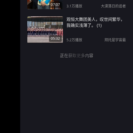
07:07
3.1万
播放
大漠落日的追者
观恒大舞团美人，叹世间繁华，
我确实浅薄了。 (1)
05:32
5.2万
播放
拜托是宇宙最
正在获取更多内容