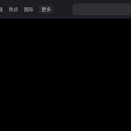
技
热点
国际
更多