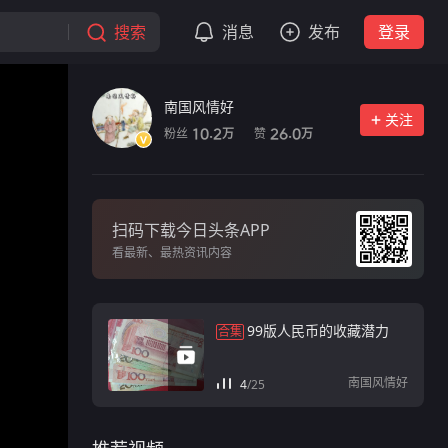
搜索
消息
发布
登录
南国风情好
关注
粉丝
赞
10.2
26.0
万
万
扫码下载今日头条APP
看最新、最热资讯内容
99版人民币的收藏潜力
合集
南国风情好
4
/
25