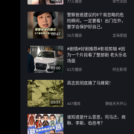
77万
播放
翠竹灵韵
警察爸爸建议的8个易忽略的危
险瞬间，一定要看！出门在外，
要学会保护好自己。
00:47
56万
播放
龙海家园
#剧情#好剧推荐#影视剪辑 #因
为一个片段看了整部剧 老头乐名
场面
01:00
62万
播放
阿左影视
高志凯彻底捅了马蜂窝！
03:17
447
播放
静姐天天开心
谁知道是什么意思，司马迁、商
鞅、李斯、伯邑考？