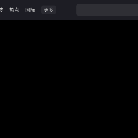
技
热点
国际
更多