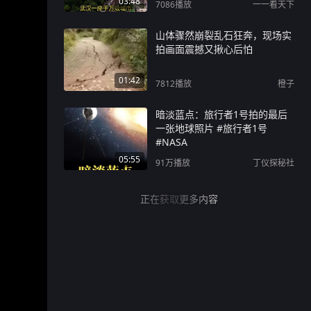
03:48
7086
播放
一一看天下
山体骤然崩裂乱石狂奔，现场实
拍画面震撼又揪心后怕
01:42
7812
播放
橙子
暗淡蓝点：旅行者1号拍的最后
一张地球照片 #旅行者1号
#NASA
05:55
91万
播放
丁仪探秘社
正在获取更多内容