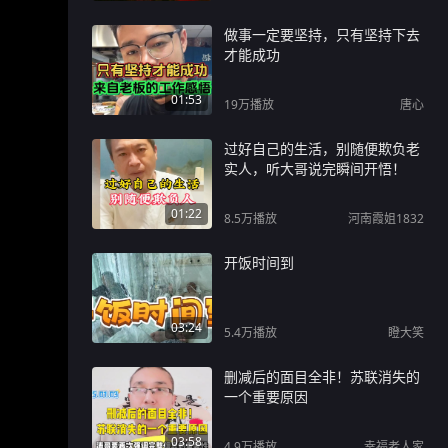
做事一定要坚持，只有坚持下去
才能成功
01:53
19万
播放
唐心
过好自己的生活，别随便欺负老
实人，听大哥说完瞬间开悟！
01:22
8.5万
播放
河南霞姐1832
开饭时间到
03:24
5.4万
播放
瞪大笑
删减后的面目全非！苏联消失的
一个重要原因
03:58
4.9万
播放
幸福老人家