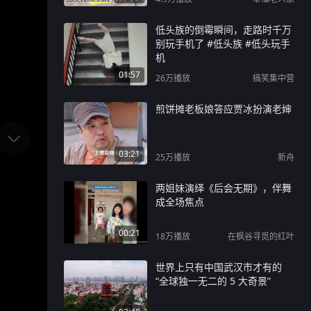
低头族的倒霉瞬间，走路时千万
别玩手机了 #低头族 #低头玩手
机
01:57
26万
播放
搞笑集中营
煎饼摊老板娘答应贾冰扮演老婶
03:21
25万
播放
新舟
两姐妹演绎《后会无期》，伴舞
成全场焦点
00:21
18万
播放
在枫谷寻觅的红叶
世界上只有中国武汉市才有的
“全球独一无二的 5 大奇景”