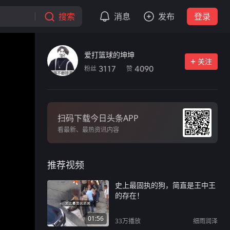
搜索
消息
发布
登录
爱打篮球的坤坤
关注
粉丝
赞
3117
4090
扫码下载今日头条APP
看最新、最热资讯内容
推荐视频
史上最固执的狗，简直是王中王
的存在！
01:56
33万
播放
细雨润泽