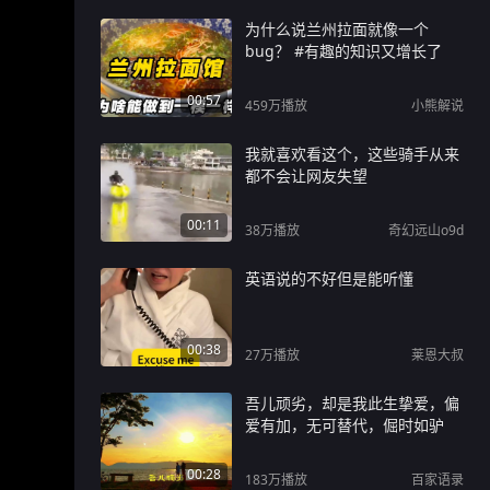
为什么说兰州拉面就像一个
bug？ #有趣的知识又增长了
00:57
459万
播放
小熊解说
我就喜欢看这个，这些骑手从来
都不会让网友失望
00:11
38万
播放
奇幻远山o9d
英语说的不好但是能听懂
00:38
27万
播放
莱恩大叔
吾儿顽劣，却是我此生挚爱，偏
爱有加，无可替代，倔时如驴
00:28
183万
播放
百家语录