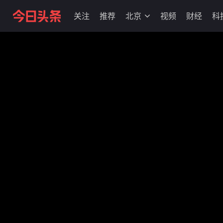
关注
推荐
北京
视频
财经
科