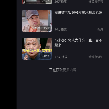
01:57
26万
播放
搞笑集中营
煎饼摊老板娘答应贾冰扮演老婶
03:21
24万
播放
新舟
马未都：穷人为什么一直，富不
起来
03:56
7.5万
播放
玲玲杂谈汇
正在获取更多内容