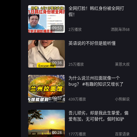
全网打脸！韩红身份被全网打
假！
09:53
2万
播放
洒脱海洋68
英语说的不好但是能听懂
00:38
25万
播放
莱恩大叔
为什么说兰州拉面就像一个
bug？ #有趣的知识又增长了
00:57
439万
播放
小熊解说
吾儿顽劣，却是我此生挚爱，偏
爱有加，无可替代，倔时如驴
00:28
177万
播放
百家语录