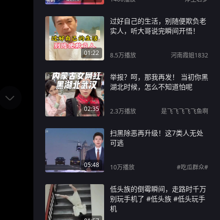
过好自己的生活，别随便欺负老
实人，听大哥说完瞬间开悟！
01:22
8.5万
播放
河南霞姐1832
举报？呵，那我再发！ 当初你黑
湖北时候，怎么不知道怕呢
02:35
2.3万
播放
是飞飞飞飞飞鱼啊
扫黑除恶再升级！这7类人无处
可逃
05:48
10万
播放
#吃瓜群众#
低头族的倒霉瞬间，走路时千万
别玩手机了 #低头族 #低头玩手
机