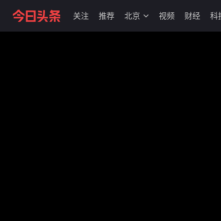
关注
推荐
北京
视频
财经
科