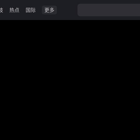
技
热点
国际
更多