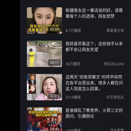
新疆美女这一番话说的好，请尊
重每个人的选择，网友怒赞
02:50
8.7万
播放
慕夏爱分享
我就喜欢看这个，这些骑手从来
都不会让网友失望
00:11
38万
播放
奇幻远山o9d
这两天"彻查郑秉文"的呼声突然
在各平台冒出来，很多人都在问
这人到底怎么回事。
02:05
5214
播放
乐乐爱吃瓜
是谁搞乱了教育界，火冒三丈的
质问，引爆舆论
04:40
1400
播放
浮生若梦