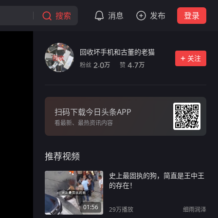
搜索
消息
发布
登录
回收坏手机和古董的老猫
关注
粉丝
赞
2.0
4.7
万
万
扫码下载今日头条APP
看最新、最热资讯内容
推荐视频
史上最固执的狗，简直是王中王
的存在！
01:56
29万
播放
细雨润泽