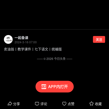
一起备课
关注
2024-3-16 07:00
卖油翁丨教学课件丨七下语文丨统编版
—— ©
2026
今日头条
——
APP内打开
分享
评论
点赞
收藏