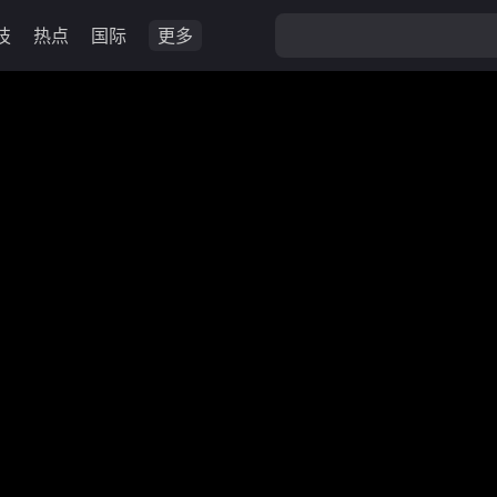
技
热点
国际
更多