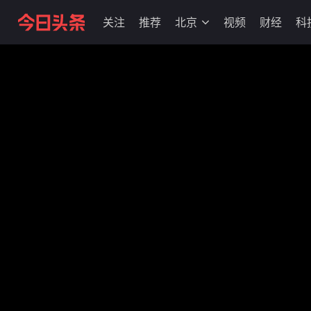
关注
推荐
北京
视频
财经
科