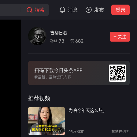
搜索
消息
发布
登录
吉柳日者
关注
粉丝
赞
73
682
扫码下载今日头条APP
看最新、最热资讯内容
推荐视频
为啥今年天这么热。
00:57
95万
播放
慧慧在努力