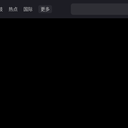
技
热点
国际
更多