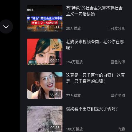
有“特色”的社会主义算不算社会
主义一句话讲透
03:11
20万
播放
可可爱分享
老婆发来视频查岗，老公你在哪
呢？
00:45
194万
播放
蓝色的海
这真是一只千百年的白狐！ 这真
是一只千百年的白狐！
00:45
77万
播放
翠竹灵韵
傻狗看不出它们是父子俩吗？
00:35
100万
播放
有趣