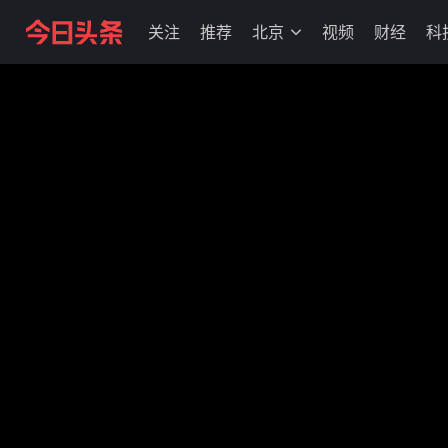
关注
推荐
北京
视频
财经
科