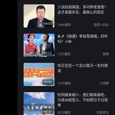
少谈赶超美国，多问养老谁管！
这才是最实在、最揪心的现实
04:05
1946
播放
温柔小仙女
🎤🎵《相遇》李铭雪演唱，好听
吗？🎶🎤
02:22
16万
播放
晨曦
你正在犯一个足以毁灭一生的错
误
04:00
1079
播放
小锦鲤
时间越来越少，我们越来越老，
与其纠结意义，不如把日子过简
单
00:35
30万
播放
百家修言