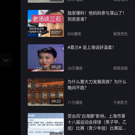
独家爆料！他妈妈参与落山了！
到底是谁？
03:57
806
播放
破茧而生
#葛兰# 说上海话好温柔！
00:26
28万
播放
晓晓说娱
为什么要大力发展高铁？为什么
晚间不跑？
04:23
71万
播放
千颜影艺
受台风“白海豚”影响，上海市第
十八届运动会排球（男子甲、乙
组）比赛（青少年组）比赛延期
举行