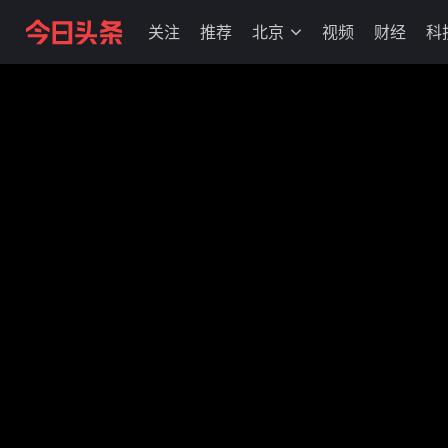
关注
推荐
北京
视频
财经
科