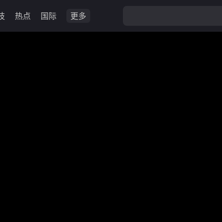
技
热点
国际
更多