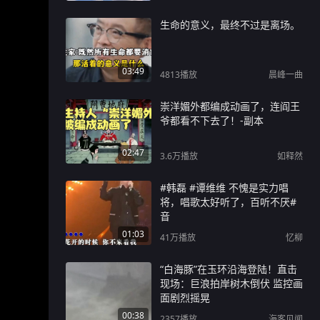
生命的意义，最终不过是离场。
03:49
4813
播放
晨峰一曲
崇洋媚外都编成动画了，连阎王
爷都看不下去了！-副本
02:47
3.6万
播放
如释然
#韩磊 #谭维维 不愧是实力唱
将，唱歌太好听了，百听不厌#
音
01:03
41万
播放
忆柳
“白海豚”在玉环沿海登陆！直击
现场：巨浪拍岸树木倒伏 监控画
面剧烈摇晃
00:38
2357
播放
海客见闻