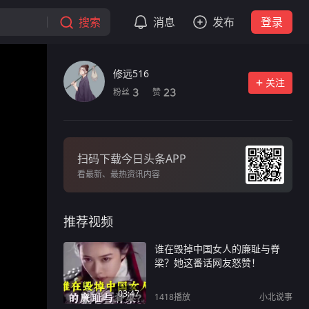
搜索
消息
发布
登录
修远516
关注
粉丝
赞
3
23
扫码下载今日头条APP
看最新、最热资讯内容
推荐视频
谁在毁掉中国女人的廉耻与脊
梁？她这番话网友怒赞！
03:47
1418
播放
小北说事