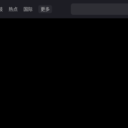
技
热点
国际
更多