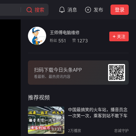
搜索
消息
发布
登录
王师傅电脑维修
关注
粉丝
赞
551
1273
扫码下载今日头条APP
看最新、最热资讯内容
推荐视频
中国最搞笑的火车站，播音员念
一次笑一次，乘客到站不敢下车
03:33
2万
播放
忠诚守护