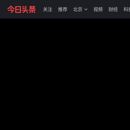
关注
推荐
北京
视频
财经
科