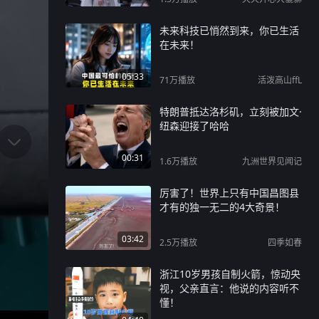
台下的太白都直接看迷糊了
未来科技已悄然到来，你已生活
在未来！
05:33
71万
播放
活泼高山ffL
特朗普抵达洛杉矶，立刻被加文·
纽森迎接了哈哈
00:31
1.6万
播放
九洲世界见闻记
厉害了！世界上只有中国昌图县
才有的独一无二的4大奇景！
03:42
2.5万
播放
四季如春
浙江10岁男孩自制火箭，惊动央
视，父亲直言：他说的内容听不
懂！