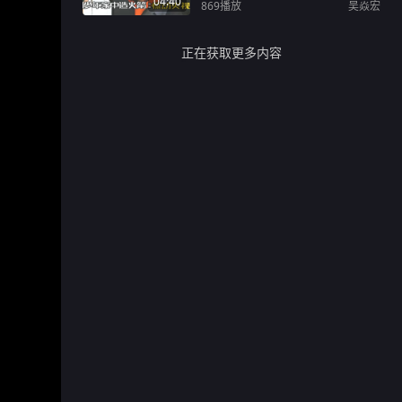
04:40
869
播放
吴焱宏
正在获取更多内容