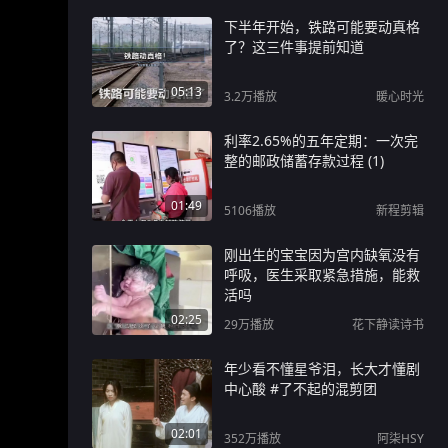
下半年开始，铁路可能要动真格
了？这三件事提前知道
05:13
3.2万
播放
暖心时光
利率2.65%的五年定期：一次完
整的邮政储蓄存款过程 (1)
01:49
5106
播放
新程剪辑
刚出生的宝宝因为宫内缺氧没有
呼吸，医生采取紧急措施，能救
活吗
02:25
29万
播放
花下静读诗书
年少看不懂星爷泪，长大才懂剧
中心酸 #了不起的混剪团
02:01
352万
播放
阿柒HSY