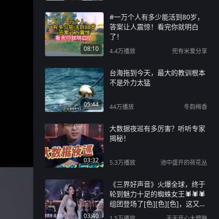
#一万个人有多少能活到80岁，
答案让人震惊！看完你就明白
了！
08:10
4.4万
播放
兜有米爱分享
台海拖到今天，最大的教训根本
不是外力太猛
05:44
44万
播放
冬韵梅香
大数据夜巡有多厉害？听听专家
揭秘！
03:32
5.3万
播放
池中盛开的荷花丛
《三界好声音》火爆全球，终于
轮到魅力十足的蜘蛛女王🕷️🕷️🕷️
组团登场了[色][色][色]，这又唱
又跳的，直接气场全开，把坐在
03:40
1.5万
播放
天天开心大貔貅