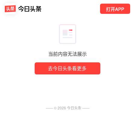
打开APP
当前内容无法展示
去今日头条看更多
—— ©
2026
今日头条
——