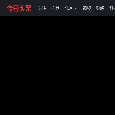
关注
推荐
北京
视频
财经
科