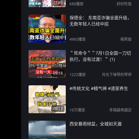
01:03
688
播放
好好吃饭
保德全： 东南亚诈骗全面升级，
无数年轻人已经中招
13:07
4965
播放
搞笑姐
＂死命令＂＂7月1日全国一刀切
执行，没有过渡！＂ (1)
05:19
1222
播放
月光下弹琴的琴师
#传统文化 #精气神 #道家养生
00:12
16万
播放
幸福越來越近
西安暴雨倾盆，全城如天漏