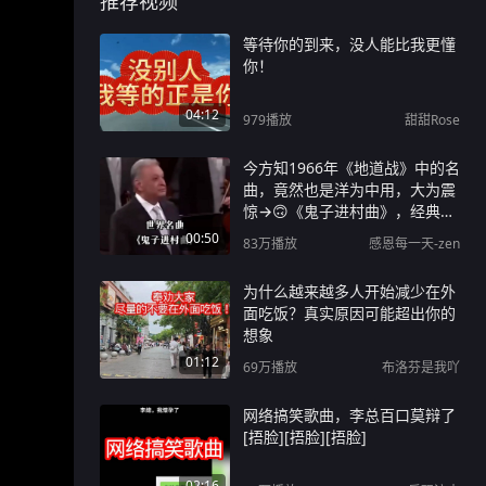
推荐视频
等待你的到来，没人能比我更懂
你！
04:12
979
播放
甜甜Rose
今方知1966年《地道战》中的名
曲，竟然也是洋为中用，大为震
惊→🙃《鬼子进村曲》，经典名
曲震撼人心！
00:50
83万
播放
感恩每一天-zen
为什么越来越多人开始减少在外
面吃饭？真实原因可能超出你的
想象
01:12
69万
播放
布洛芬是我吖
网络搞笑歌曲，李总百口莫辩了
[捂脸][捂脸][捂脸]
02:16