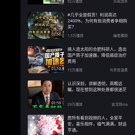
92万
播放
乐观流水
#几乎全是假货！利润高达
2400%，为何有些消费者争相购
买？
07:56
1.5万
播放
幽思雅韵
搞人造太阳的合肥科研人，造出
国产质子加速器，降低癌症治疗
费用
01:10
15万
播放
与世皆温柔
认识深刻，讲解透彻，高瞻远
瞩，现在想到这种处景都很迷茫
01:59
29万
播放
金戈铁ma
愿所有看到视频的人，全家平
安，喜乐相伴，福气满满，财运
亨通。