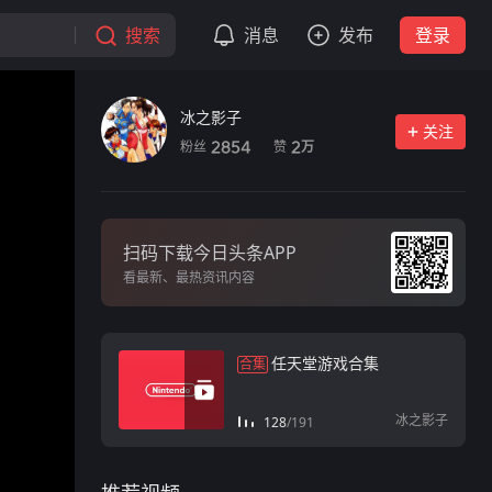
搜索
消息
发布
登录
冰之影子
关注
粉丝
赞
2854
2
万
扫码下载今日头条APP
看最新、最热资讯内容
任天堂游戏合集
合集
冰之影子
128
/
191