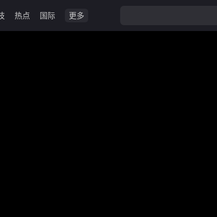
技
热点
国际
更多