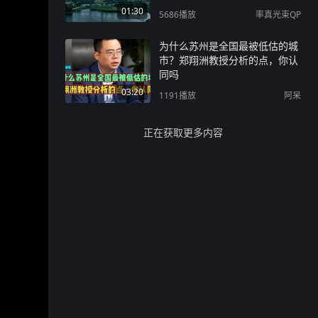
01:30
5686
播放
率真光束QP
为什么苏州是全国最被低估的城
市？郑翔洲教授分析的点，你认
同吗
03:20
1191
播放
阿呆
正在获取更多内容