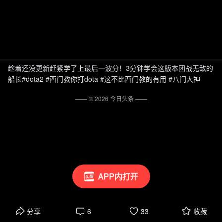
趁着还没更新赶紧学了上最后一波分！3分钟学会这版本团战无敌的
船长#dota2 #西门教你打dota #这不比西门教的有用 #八门大神
—— ©
2026
今日头条
——
APP内打开
分享
6
33
收藏