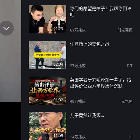
你们的愿望是啥子？我帮你们许
吧
01:23
61万
播放
时光荏苒
生意场上的豆包之战
02:04
27万
播放
D.T
英国学者研究毛泽东一辈子，给
出评价让西方学界集体沉默
01:32
49万
播放
元气创
儿子竟然让我滚…
11:59
14万
播放
lili