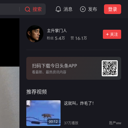
搜索
消息
发布
登录
主升掌门人
关注
粉丝
赞
5.4
16.1
万
万
扫码下载今日头条APP
看最新、最热资讯内容
推荐视频
这就叫，炸毛了！
00:12
37万
播放
胜严ww