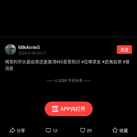
MilkAnnieS
关注
2024-4-28 03:17
喝茶的尽头是岩茶还是普洱#抖音茶知识 #召唤茶友 #武夷岩茶 #普
洱茶
—— ©
2026
今日头条
——
APP内打开
分享
12
25
收藏