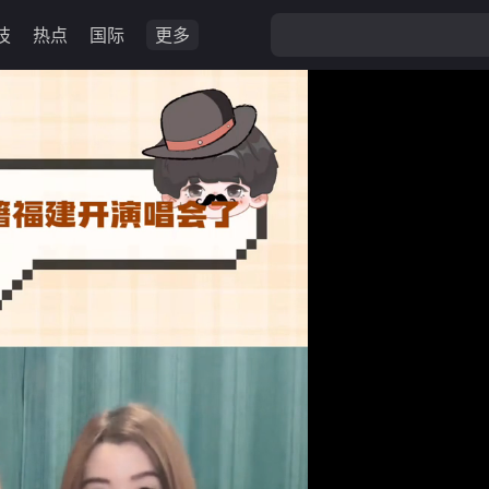
技
热点
国际
更多