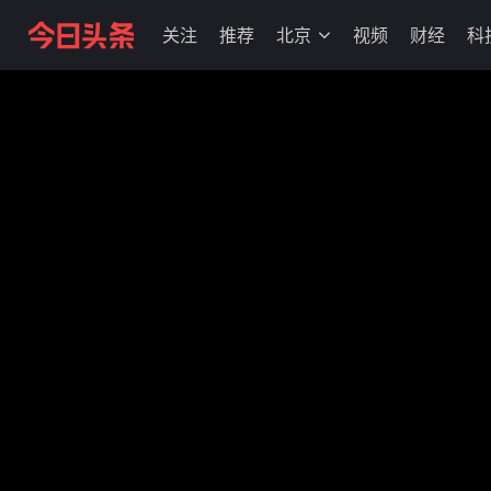
关注
推荐
北京
视频
财经
科