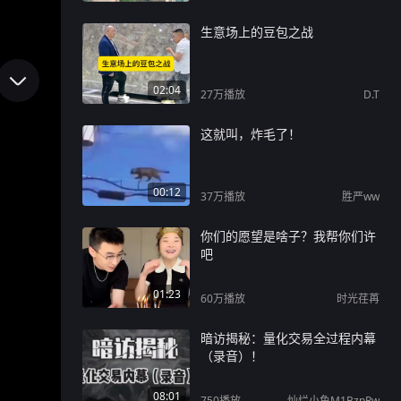
生意场上的豆包之战
02:04
27万
播放
D.T
这就叫，炸毛了！
00:12
37万
播放
胜严ww
你们的愿望是啥子？我帮你们许
吧
01:23
60万
播放
时光荏苒
暗访揭秘：量化交易全过程内幕
（录音）！
08:01
750
播放
灿烂小鱼M1BzpRw