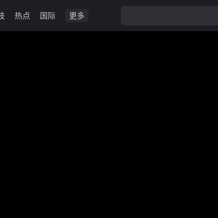
技
热点
国际
更多