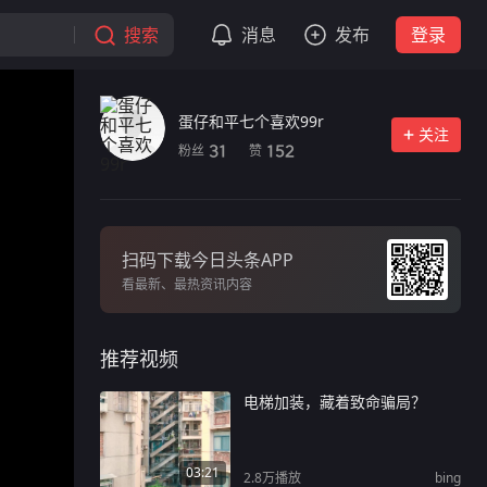
搜索
消息
发布
登录
蛋仔和平七个喜欢99r
关注
粉丝
赞
31
152
扫码下载今日头条APP
看最新、最热资讯内容
推荐视频
电梯加装，藏着致命骗局？
03:21
2.8万
播放
bing