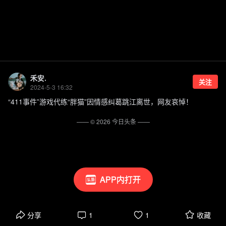
禾安.
关注
2024-5-3 16:32
“411事件”游戏代练“胖猫”因情感纠葛跳江离世，网友哀悼！
—— ©
2026
今日头条
——
APP内打开
分享
1
1
收藏