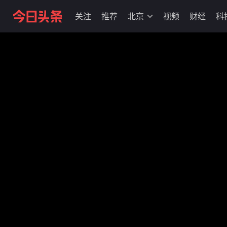
关注
推荐
北京
视频
财经
科