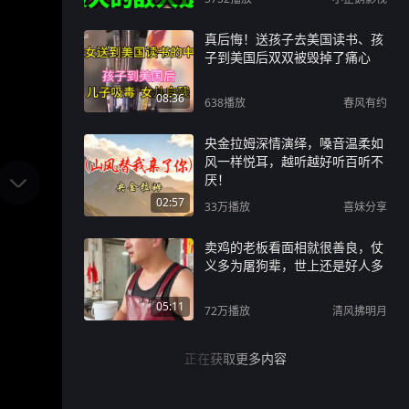
真后悔！送孩子去美国读书、孩
子到美国后双双被毁掉了痛心
08:36
638
播放
春风有约
央金拉姆深情演绎，嗓音温柔如
风一样悦耳，越听越好听百听不
厌！
02:57
33万
播放
喜妹分享
卖鸡的老板看面相就很善良，仗
义多为屠狗辈，世上还是好人多
05:11
72万
播放
清风拂明月
正在获取更多内容