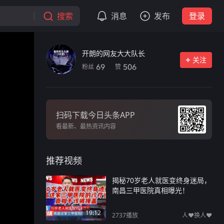
搜索
消息
发布
登录
开朗的网友大大队长
关注
粉丝
赞
69
506
扫码下载今日头条APP
看最新、最热资讯内容
推荐视频
揭秘70岁老人就医变终身迷局，
南昌三甲医院真相曝光！
19:12
2737
播放
人❤️换人❤️