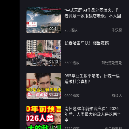
“中式天庭”AI作品外网爆火，作
者竟是一家眼镜店老板，本人回
00:41
235
播放
朱汉松
长春哈雷车队！相当震撼
01:13
5509
播放
到处逛吃逛吃
985毕业生躺平啃老，伊森一语
道破社会真相！
09:22
9309
播放
有缘人
南怀瑾30年前预言应验：2026
年后，人类最大的敌人是这两个
字
22:50
5752
播放
小企鹅影视