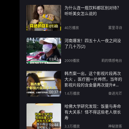
为什么连一瓶饮料都区别对待？
听听美女怎么说的
01:48
40万
播放
雾里寻诗
河南爆发！四五十人一夜之间没
了几十万(2)
03:42
2009
播放
莉的情感电台
韩杰案一出，这个影视片段再次
大火 ，医疗圈一片哗然，当年的
影视片段的含金量再次提升#韩
杰 #医生#防御性医疗
00:37
1.6万
播放
奋进光芒
哈佛大学研究发现：饭量与寿命
有大关系！怪不得这些老人很长
寿
09:44
3.3万
播放
神秘旅客