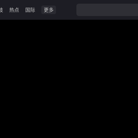
技
热点
国际
更多