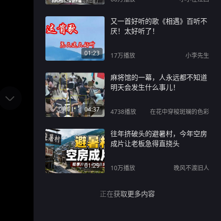
示#反腐倡廉#阳光问政#反腐教
育#以案教育
又一首好听的歌《相遇》百听不
厌！太好听了！
01:23
17万
播放
小李先生
麻将馆的一幕，人永远都不知道
明天会发生什么事儿！
04:37
4738
播放
在花中穿梭斑斓的色彩
往年挤破头的避暑村，今年空房
成片让老板急得直挠头
01:29
10万
播放
晚风不渡旧人
正在获取更多内容