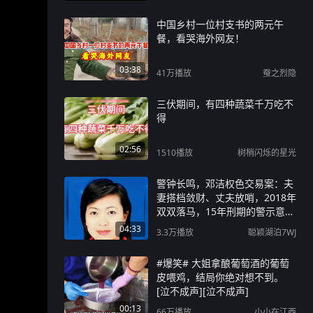
中国乡村一位村支书的两元午
餐，看哭海外网友！
03:38
41万
播放
蚕之烈隐
三伏期间，有四种蔬菜千万吃不
得
02:56
1510
播放
树梢闪烁的星光
警钟长鸣，邓洁权色交易案：夫
妻搭档敛财、丈夫放哨，2018年
双双落马，15年刑期的警示意义
#警钟长鸣#以案为鉴#反腐警示
04:33
3.3万
播放
聪颖湖泊7WJ
#真实案件#法治警示#反腐倡廉
#阳光问政警钟长鸣，邓洁权色
#爆笑# 大姐拿酿葡萄酒的葡萄
交易案：夫妻搭档敛财、丈夫放
皮喂鸡，结局你绝对想不到。
哨，2018年双双落马，15年刑
[泣不成声][泣不成声]
期的警示意义#警钟长鸣#以案为
00:13
鉴#反腐警示#真实案件#法治警
66万
播放
小小在江西