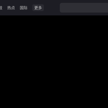
技
热点
国际
更多