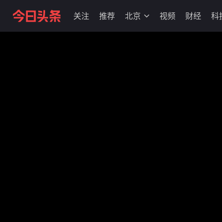
关注
推荐
北京
视频
财经
科