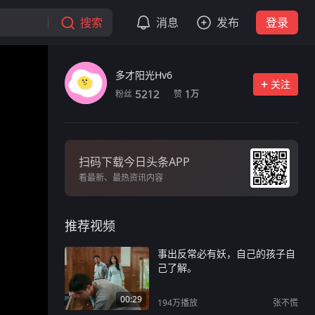
搜索
消息
发布
登录
多才阳光Hv6
关注
粉丝
赞
5212
1
万
扫码下载今日头条APP
看最新、最热资讯内容
推荐视频
事出反常必有妖，自己的孩子自
己了解。
00:29
194万
播放
张不慌