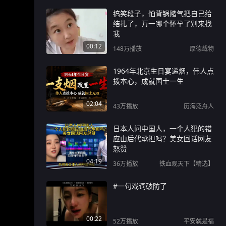
搞笑段子，怕背锅赌气把自己给
结扎了，万一哪个怀孕了别来找
我
00:12
148万
播放
厚德载物
1964年北京生日宴递烟，伟人点
拨本心，成就国士一生
02:04
43万
播放
历海泛舟人
日本人问中国人，一个人犯的错
应由后代承担吗？美女回话网友
怒赞
04:19
36万
播放
铁血观天下【精选】
#一句戏词破防了
00:22
52万
播放
平安就是福